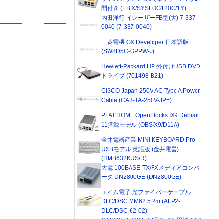
間付き (EBIX/SYSLOG120G/1Y)
内田洋行 イレーザーFB型(大) 7-337-
0040 (7-337-0040)
三菱電機 GX Developer 日本語版
(SW8D5C-GPPW-J)
Hewlett-Packard HP 外付けUSB DVD
ドライブ (701498-B21)
CISCO Japan 250V AC Type A Power
Cable (CAB-TA-250V-JP=)
PLAT'HOME OpenBlocks IX9 Debian
11搭載モデル (OBSIX9/D11A)
金井電器産業 MINI KEYBOARD Pro
USBモデル 英語版 (金井電器)
(HMB632KUS/R)
大電 100BASE-TX/FXメディアコンバ
ータ DN2800GE (DN2800GE)
エイム電子 光ファイバーケーブル
DLC/DSC MM62.5 2m (AFP2-
DLC/DSC-62-02)