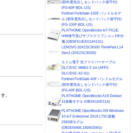
(初年度先出しセンドバック保守付)
(FG-80F-BDL-US)
Fortinet FortiGate-100F バンドルモデ
ル (初年度先出しセンドバック保守付)
(FG-100F-BDL-US)
PLAT'HOME OpenBlocks IoT FX1/E
H/W保守及びサブスクリプション1年付
属 (OBSFX1/E/D11/H1S1)
LENOVO 20X2SC8G00 ThinkPad L14
Gen2 (20X2SC8G00)
エイム電子 光ファイバーケーブル
DLC/DSC MM62.5 1m (AFP2-
DLC/DSC-62-01)
Fortinet FortiGate-40F バンドルモデル
(初年度先出しセンドバック保守付)
(FG-40F-BDL-US)
ます。
PLAT'HOME OpenBlocks A16 Debian
11搭載モデル (OBSA16/D11A)
PLAT'HOME OpenBlocks IX9 Windows
10 IoT Enterprise 2019 LTSC搭載
256GBモデル
(OBSIX9/W/L1809/256G)