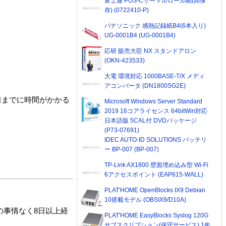
富士通 POS-Cサーマルロール紙(高保
存) (0722410-P)
パナソニック 感熱記録紙B4(6本入り)
UG-0001B4 (UG-0001B4)
応研 販売大臣 NX スタンドアロン
(OKN-423533)
大電 環境対応 1000BASE-T/X メディ
アコンバータ (DN1800SG2E)
着までに時間がかかる
Microsoft Windows Server Standard
2019 16コアライセンス 64bitWin対応
日本語版 5CAL付 DVDパッケージ
(P73-07691)
IDEC AUTO-ID SOLUTIONS バッテリ
ー BP-007 (BP-007)
TP-Link AX1800 壁面埋め込み型 Wi-Fi
6アクセスポイント (EAP615-WALL)
PLAT'HOME OpenBlocks IX9 Debian
10搭載モデル (OBSIX9/D10A)
の事情なく8日以上経
PLAT'HOME EasyBlocks Syslog 120G
サブスクリプション(保守サービス) 1年