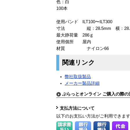
色：白
100本
使用バンド ILT100〜ILT300
寸法 縦：28.5mm 横：28.5
最大静荷量 286ｇ
使用個所 屋内
材質 ナイロン66
関連リンク
弊社取扱製品
メーカー製品詳細
ぷらっとオンライン ご購入の際の
支払方法について
以下のお支払い方法がご利用できま