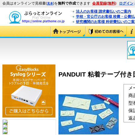
会員はオンラインで見積書(
)を
無料で作成
できます
会員登録(無料)
ログイン
見本
法人のお客様 請求書払いのご案内
学校・官公庁のお客様 校費・公費
研究機関のお客様 科研費払いのご案
PANDUIT 粘着テープ付き固定
メ
商
型
保
返