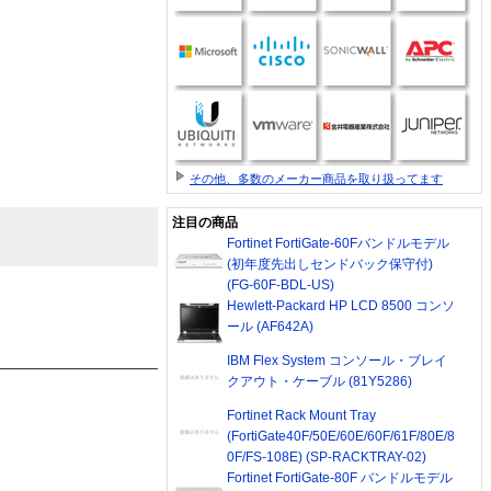
その他、多数のメーカー商品を取り扱ってます
注目の商品
Fortinet FortiGate-60Fバンドルモデル
(初年度先出しセンドバック保守付)
(FG-60F-BDL-US)
Hewlett-Packard HP LCD 8500 コンソ
ール (AF642A)
IBM Flex System コンソール・ブレイ
クアウト・ケーブル (81Y5286)
Fortinet Rack Mount Tray
(FortiGate40F/50E/60E/60F/61F/80E/8
0F/FS-108E) (SP-RACKTRAY-02)
Fortinet FortiGate-80F バンドルモデル