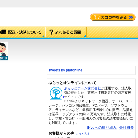
Tweets by platonline
ぷらっとオンラインについて
ぷらっとホーム株式会社
が運用する、法人取
引に特化した「業務用IT機器専門の調達支援
サイト」です。
1999年よりネットワーク機器、サーバ、スト
レージ、パソコン周辺機器、PCパーツ、ソフトウェ
ア、ライセンスなど、業務用IT機器中心に販売。品揃え
は業界トップクラスの約5.5万点です。法人取引に特化
し、学校・官公庁・一般法人のお客様の請求書後払いに
も対応しています。
IPv6への取り組み
会社概要
お客様からの声
もっと見る