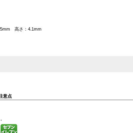
mm 高さ：4.1mm
注意点
す。