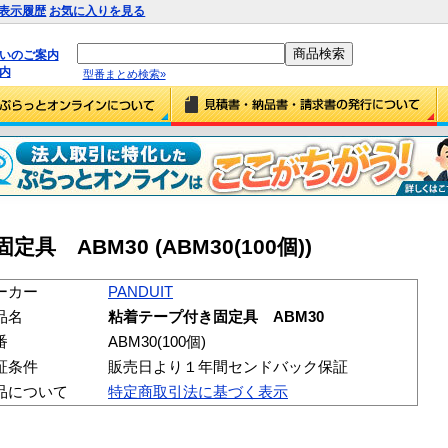
表示履歴
お気に入りを見る
払いのご案内
内
型番まとめ検索»
具 ABM30 (ABM30(100個))
ーカー
PANDUIT
品名
粘着テープ付き固定具 ABM30
番
ABM30(100個)
証条件
販売日より１年間センドバック保証
品について
特定商取引法に基づく表示