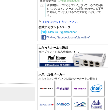
東京大学/K様
(ご利用期間2009年～)
“
請求書払いに対応していただいているので利用
しております。メールでの問い合わせにも丁寧
に対応していただけるので大変ありがたいで
す。
あなたの声をお寄せください!
公式アカウント / ページ
ぷらっとホーム社製品
当社ブランドの製品情報はこちら
人気・定番メーカー
ぷらっとオンラインで人気のメーカーをご紹介！