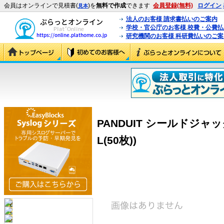
会員はオンラインで見積書(
)を
無料で作成
できます
会員登録(無料)
ログイン
見本
法人のお客様 請求書払いのご案内
学校・官公庁のお客様 校費・公費
研究機関のお客様 科研費払いのご案
PANDUIT シールドジャッ
L(50枚))