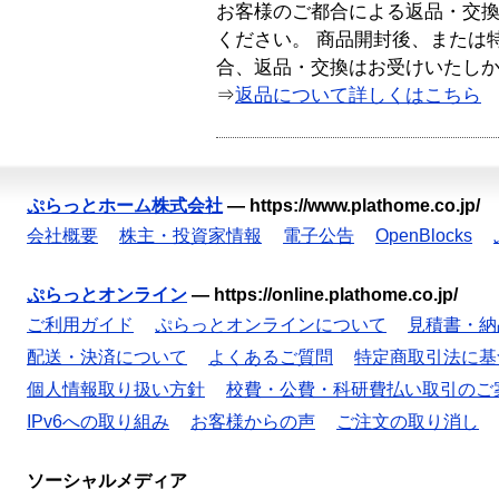
お客様のご都合による返品・交
ください。 商品開封後、または
合、返品・交換はお受けいたし
⇒
返品について詳しくはこちら
ぷらっとホーム株式会社
—
https://www.plathome.co.jp/
会社概要
株主・投資家情報
電子公告
OpenBlocks
ぷらっとオンライン
—
https://online.plathome.co.jp/
ご利用ガイド
ぷらっとオンラインについて
見積書・納
配送・決済について
よくあるご質問
特定商取引法に基
個人情報取り扱い方針
校費・公費・科研費払い取引のご
IPv6への取り組み
お客様からの声
ご注文の取り消し
ソーシャルメディア