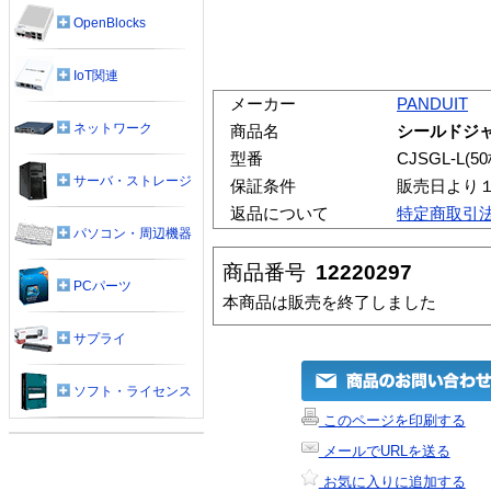
OpenBlocks
IoT関連
メーカー
PANDUIT
ネットワーク
商品名
シールドジ
型番
CJSGL-L(50
サーバ・ストレージ
保証条件
販売日より
返品について
特定商取引
パソコン・周辺機器
商品番号
12220297
PCパーツ
本商品は販売を終了しました
サプライ
ソフト・ライセンス
このページを印刷する
メールでURLを送る
お気に入りに追加する