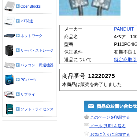
OpenBlocks
IoT関連
メーカー
PANDUIT
ネットワーク
商品名
4ペア 1
型番
P110PC4I
サーバ・ストレージ
保証条件
初期不良１
返品について
特定商取引
パソコン・周辺機器
商品番号
12220275
PCパーツ
本商品は販売を終了しました
サプライ
ソフト・ライセンス
このページを印刷する
メールでURLを送る
お気に入りに追加する