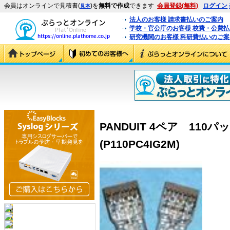
会員はオンラインで見積書(
)を
無料で作成
できます
会員登録(無料)
ログイン
見本
法人のお客様 請求書払いのご案内
学校・官公庁のお客様 校費・公費
研究機関のお客様 科研費払いのご案
PANDUIT 4ペア 110
(P110PC4IG2M)