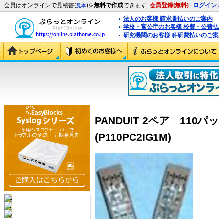
会員はオンラインで見積書(
)を
無料で作成
できます
会員登録(無料)
ログイン
見本
法人のお客様 請求書払いのご案内
学校・官公庁のお客様 校費・公費
研究機関のお客様 科研費払いのご案
PANDUIT 2ペア 110
(P110PC2IG1M)