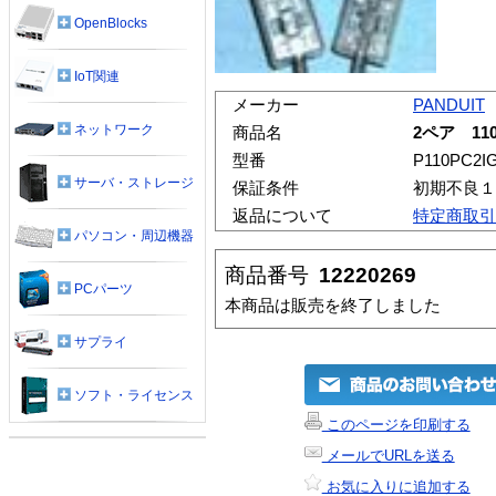
OpenBlocks
IoT関連
メーカー
PANDUIT
ネットワーク
商品名
2ペア 1
型番
P110PC2I
サーバ・ストレージ
保証条件
初期不良１
返品について
特定商取引
パソコン・周辺機器
商品番号
12220269
PCパーツ
本商品は販売を終了しました
サプライ
ソフト・ライセンス
このページを印刷する
メールでURLを送る
お気に入りに追加する