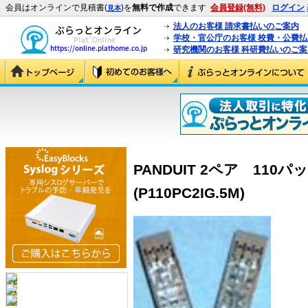
会員はオンラインで見積書(
)を
無料で作成
できます
会員登録(無料)
ログイン
見本
法人のお客様 請求書払いのご案内
学校・官公庁のお客様 校費・公費
研究機関のお客様 科研費払いのご案
PANDUIT 2ペア 110
(P110PC2IG.5M)