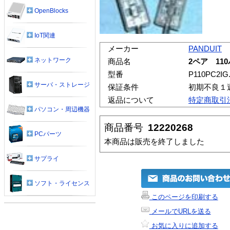
OpenBlocks
IoT関連
メーカー
PANDUIT
ネットワーク
商品名
2ペア 11
型番
P110PC2IG
サーバ・ストレージ
保証条件
初期不良１
返品について
特定商取引
パソコン・周辺機器
商品番号
12220268
PCパーツ
本商品は販売を終了しました
サプライ
ソフト・ライセンス
このページを印刷する
メールでURLを送る
お気に入りに追加する