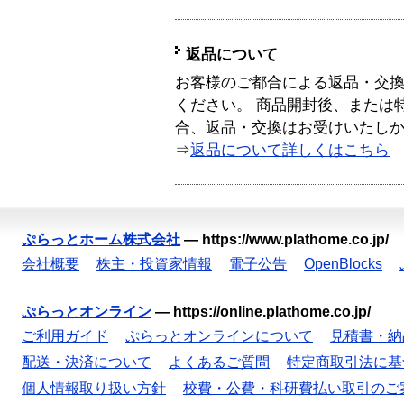
返品について
お客様のご都合による返品・交
ください。 商品開封後、または
合、返品・交換はお受けいたし
⇒
返品について詳しくはこちら
ぷらっとホーム株式会社
—
https://www.plathome.co.jp/
会社概要
株主・投資家情報
電子公告
OpenBlocks
ぷらっとオンライン
—
https://online.plathome.co.jp/
ご利用ガイド
ぷらっとオンラインについて
見積書・納
配送・決済について
よくあるご質問
特定商取引法に基
個人情報取り扱い方針
校費・公費・科研費払い取引のご