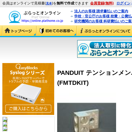
会員はオンラインで見積書(
)を
無料で作成
できます
会員登録(無料)
ログイン
見本
法人のお客様 請求書払いのご案内
学校・官公庁のお客様 校費・公費
研究機関のお客様 科研費払いのご案
PANDUIT テンション
(FMTDKIT)