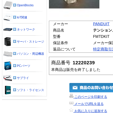
OpenBlocks
IoT関連
メーカー
PANDUIT
ネットワーク
商品名
テンション
型番
FMTDKIT
サーバ・ストレージ
保証条件
メーカー保
返品について
特定商取引
パソコン・周辺機器
商品番号
12220239
PCパーツ
本商品は販売を終了しました
サプライ
ソフト・ライセンス
このページを印刷する
メールでURLを送る
お気に入りに追加する