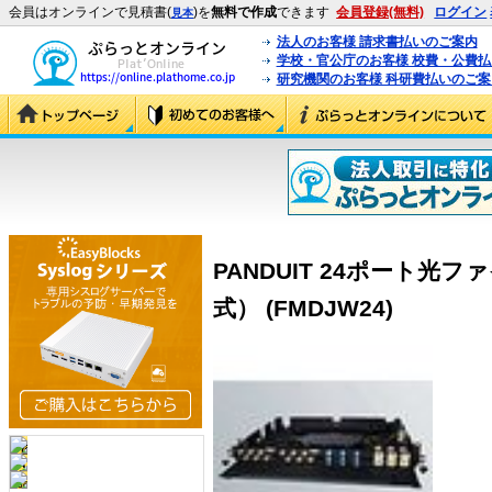
会員はオンラインで見積書(
)を
無料で作成
できます
会員登録(無料)
ログイン
見本
法人のお客様 請求書払いのご案内
学校・官公庁のお客様 校費・公費
研究機関のお客様 科研費払いのご案
PANDUIT 24ポート光
式） (FMDJW24)