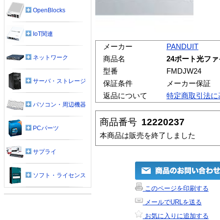
OpenBlocks
IoT関連
メーカー
PANDUIT
ネットワーク
商品名
24ポート光フ
型番
FMDJW24
サーバ・ストレージ
保証条件
メーカー保証
返品について
特定商取引法に
パソコン・周辺機器
商品番号
12220237
PCパーツ
本商品は販売を終了しました
サプライ
ソフト・ライセンス
このページを印刷する
メールでURLを送る
お気に入りに追加する