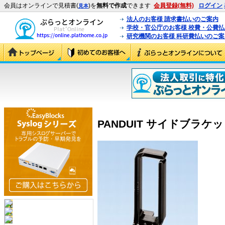
会員はオンラインで見積書(
)を
無料で作成
できます
会員登録(無料)
ログイン
見本
法人のお客様 請求書払いのご案内
学校・官公庁のお客様 校費・公費
研究機関のお客様 科研費払いのご案
PANDUIT サイドブラケッ