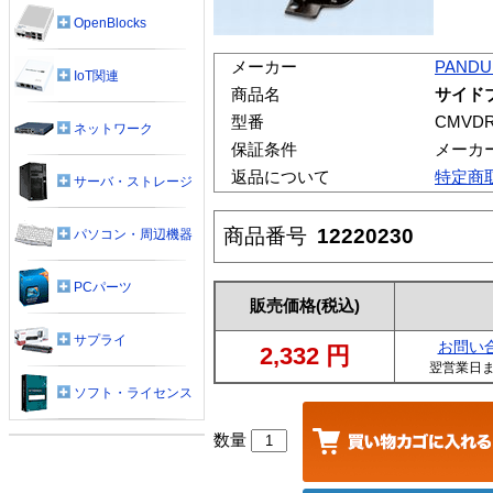
OpenBlocks
メーカー
PANDU
IoT関連
商品名
サイド
型番
CMVD
ネットワーク
保証条件
メーカ
返品について
特定商
サーバ・ストレージ
商品番号
12220230
パソコン・周辺機器
PCパーツ
販売価格
(税込)
サプライ
お問い
2,332
円
翌営業日
ソフト・ライセンス
数量