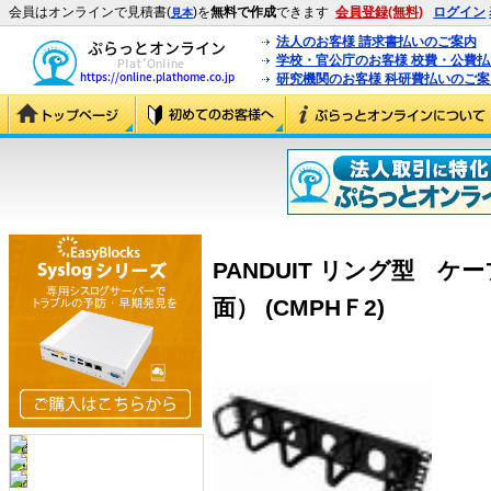
会員はオンラインで見積書(
)を
無料で作成
できます
会員登録(無料)
ログイン
見本
法人のお客様 請求書払いのご案内
学校・官公庁のお客様 校費・公費
研究機関のお客様 科研費払いのご案
PANDUIT リング型 
面） (CMPHＦ2)