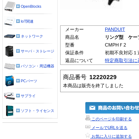
OpenBlocks
IoT関連
メーカー
PANDUIT
ネットワーク
商品名
リング型 ケー
型番
CMPHＦ2
サーバ・ストレージ
保証条件
初期不良対応１
返品について
特定商取引法に
パソコン・周辺機器
商品番号
12220229
PCパーツ
本商品は販売を終了しました
サプライ
ソフト・ライセンス
このページを印刷する
メールでURLを送る
お気に入りに追加する