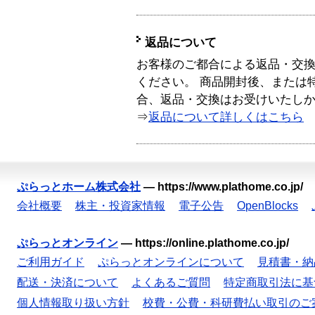
返品について
お客様のご都合による返品・交
ください。 商品開封後、または
合、返品・交換はお受けいたし
⇒
返品について詳しくはこちら
ぷらっとホーム株式会社
—
https://www.plathome.co.jp/
会社概要
株主・投資家情報
電子公告
OpenBlocks
ぷらっとオンライン
—
https://online.plathome.co.jp/
ご利用ガイド
ぷらっとオンラインについて
見積書・納
配送・決済について
よくあるご質問
特定商取引法に基
個人情報取り扱い方針
校費・公費・科研費払い取引のご