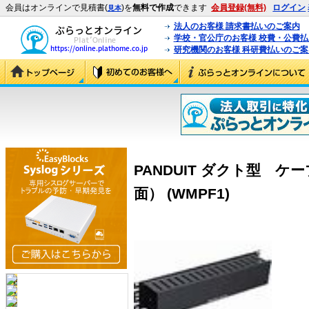
会員はオンラインで見積書(
)を
無料で作成
できます
会員登録(無料)
ログイン
見本
法人のお客様 請求書払いのご案内
学校・官公庁のお客様 校費・公費
研究機関のお客様 科研費払いのご案
PANDUIT ダクト型 
面） (WMPF1)