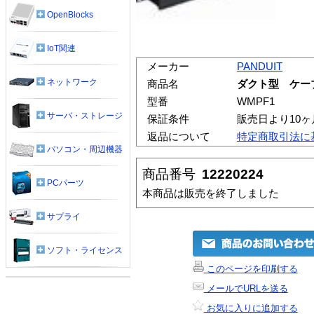
OpenBlocks
IoT関連
メーカー
PANDUIT
ネットワーク
商品名
ダクト型 ケー
型番
WMPF1
サーバ・ストレージ
保証条件
販売日より10
返品について
特定商取引法に
パソコン・周辺機器
商品番号
12220224
PCパーツ
本商品は販売を終了しました
サプライ
ソフト・ライセンス
このページを印刷する
メールでURLを送る
お気に入りに追加する