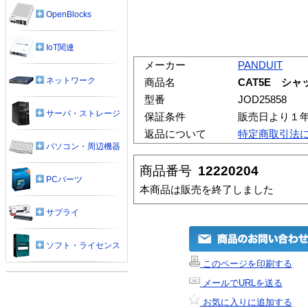
OpenBlocks
IoT関連
メーカー
PANDUIT
ネットワーク
商品名
CAT5E シ
型番
JOD25858
サーバ・ストレージ
保証条件
販売日より１
返品について
特定商取引法
パソコン・周辺機器
商品番号
12220204
PCパーツ
本商品は販売を終了しました
サプライ
ソフト・ライセンス
このページを印刷する
メールでURLを送る
お気に入りに追加する