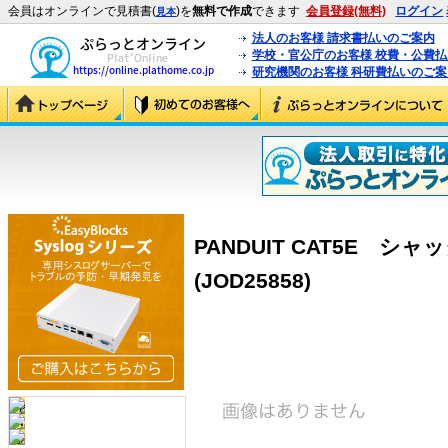
会員はオンラインで見積書(
)を
無料で作成
できます
会員登録(無料)
ログイン
見本
法人のお客様 請求書払いのご案内
学校・官公庁のお客様 校費・公費
研究機関のお客様 科研費払いのご案
PANDUIT CAT5E 
(JOD25858)