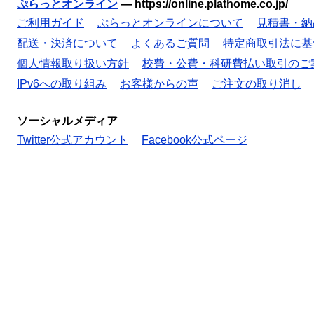
ぷらっとオンライン
—
https://online.plathome.co.jp/
ご利用ガイド
ぷらっとオンラインについて
見積書・納
配送・決済について
よくあるご質問
特定商取引法に基
個人情報取り扱い方針
校費・公費・科研費払い取引のご
IPv6への取り組み
お客様からの声
ご注文の取り消し
ソーシャルメディア
Twitter公式アカウント
Facebook公式ページ