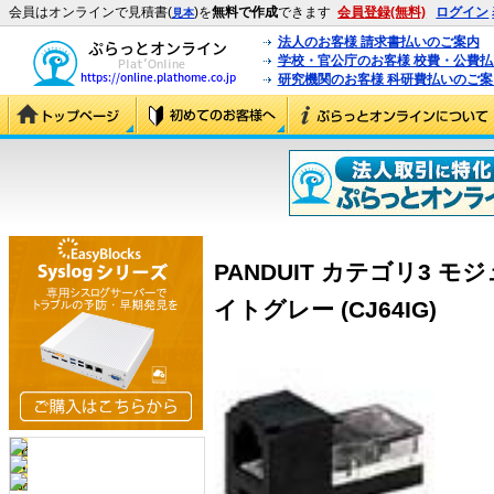
会員はオンラインで見積書(
)を
無料で作成
できます
会員登録(無料)
ログイン
見本
法人のお客様 請求書払いのご案内
学校・官公庁のお客様 校費・公費
研究機関のお客様 科研費払いのご案
PANDUIT カテゴリ3 モ
イトグレー (CJ64IG)