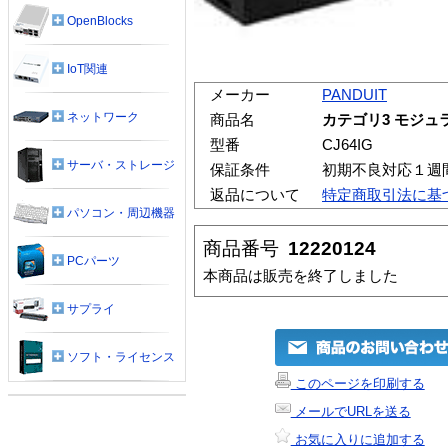
OpenBlocks
IoT関連
メーカー
PANDUIT
ネットワーク
商品名
カテゴリ3 モジュ
型番
CJ64IG
サーバ・ストレージ
保証条件
初期不良対応１週
返品について
特定商取引法に基
パソコン・周辺機器
商品番号
12220124
PCパーツ
本商品は販売を終了しました
サプライ
ソフト・ライセンス
このページを印刷する
メールでURLを送る
お気に入りに追加する