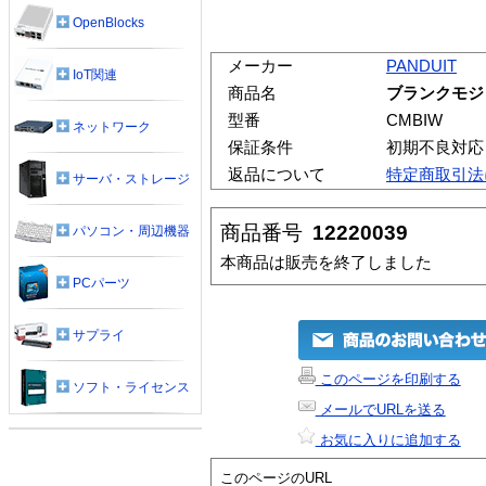
OpenBlocks
メーカー
PANDUIT
IoT関連
商品名
ブランクモジ
型番
CMBIW
ネットワーク
保証条件
初期不良対応
返品について
特定商取引法
サーバ・ストレージ
商品番号
12220039
パソコン・周辺機器
本商品は販売を終了しました
PCパーツ
サプライ
このページを印刷する
ソフト・ライセンス
メールでURLを送る
お気に入りに追加する
このページのURL