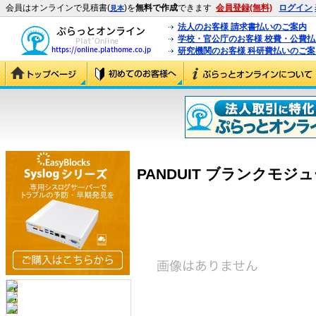
会員はオンラインで見積書(
)を
無料で作成
できます
会員登録(無料)
ログイン
見本
法人のお客様 請求書払いのご案内
学校・官公庁のお客様 校費・公費
研究機関のお客様 科研費払いのご案
PANDUIT ブランクモジュ