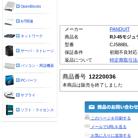
OpenBlocks
IoT関連
メーカー
PANDUIT
ネットワーク
商品名
RJ-45モジ
型番
CJ588BL
サーバ・ストレージ
保証条件
初期不良対応
返品について
特定商取引法
パソコン・周辺機器
商品番号
12220036
PCパーツ
本商品は販売を終了しました
サプライ
ソフト・ライセンス
このページを印刷する
メールでURLを送る
お気に入りに追加する