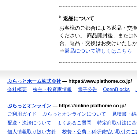
返品について
お客様のご都合による返品・交
ください。 商品開封後、または
合、返品・交換はお受けいたし
⇒
返品について詳しくはこちら
ぷらっとホーム株式会社
—
https://www.plathome.co.jp/
会社概要
株主・投資家情報
電子公告
OpenBlocks
ぷらっとオンライン
—
https://online.plathome.co.jp/
ご利用ガイド
ぷらっとオンラインについて
見積書・納
配送・決済について
よくあるご質問
特定商取引法に基
個人情報取り扱い方針
校費・公費・科研費払い取引のご