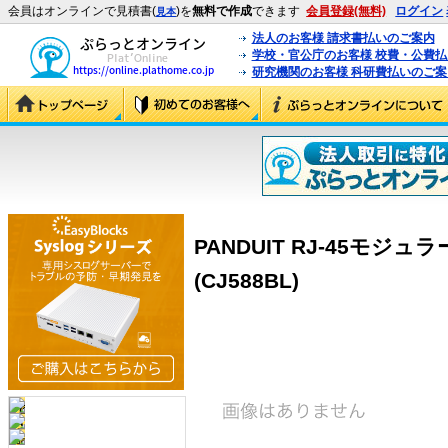
会員はオンラインで見積書(
)を
無料で作成
できます
会員登録(無料)
ログイン
見本
法人のお客様 請求書払いのご案内
学校・官公庁のお客様 校費・公費
研究機関のお客様 科研費払いのご案
PANDUIT RJ-45モジ
(CJ588BL)