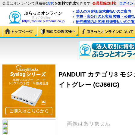
会員はオンラインで見積書(
)を
無料で作成
できます
会員登録(無料)
ログイン
見本
法人のお客様 請求書払いのご案内
学校・官公庁のお客様 校費・公費
研究機関のお客様 科研費払いのご案
PANDUIT カテゴリ3 モ
イトグレー (CJ66IG)