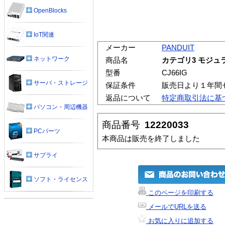
OpenBlocks
IoT関連
メーカー
PANDUIT
ネットワーク
商品名
カテゴリ3 モジュ
型番
CJ66IG
サーバ・ストレージ
保証条件
販売日より１年間
返品について
特定商取引法に基
パソコン・周辺機器
商品番号
12220033
PCパーツ
本商品は販売を終了しました
サプライ
ソフト・ライセンス
このページを印刷する
メールでURLを送る
お気に入りに追加する