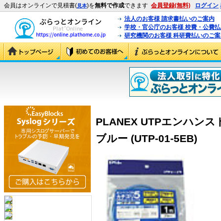
会員はオンラインで見積書(
)を
無料で作成
できます
会員登録(無料)
ログイン
見本
法人のお客様 請求書払いのご案内
学校・官公庁のお客様 校費・公費
研究機関のお客様 科研費払いのご案
PLANEX UTPエンハン
ブルー (UTP-01-5EB)