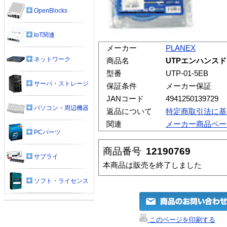
OpenBlocks
IoT関連
メーカー
PLANEX
ネットワーク
商品名
UTPエンハンスド
型番
UTP-01-5EB
サーバ・ストレージ
保証条件
メーカー保証
JANコード
4941250139729
パソコン・周辺機器
返品について
特定商取引法に基
関連
メーカー商品ペー
PCパーツ
商品番号
12190769
サプライ
本商品は販売を終了しました
ソフト・ライセンス
このページを印刷する