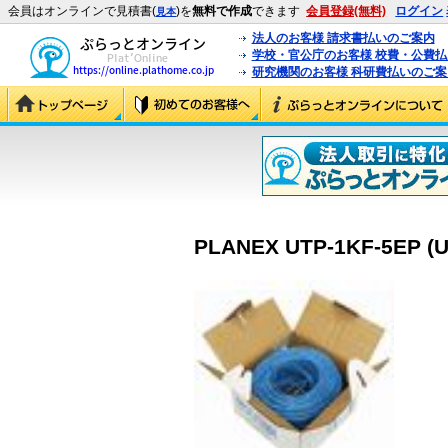
会員はオンラインで見積書(
)を
無料で作成
できます
会員登録(無料)
ログイン
見本
法人のお客様 請求書払いのご案内
学校・官公庁のお客様 校費・公費
研究機関のお客様 科研費払いのご案
PLANEX UTP-1KF-5EP (U