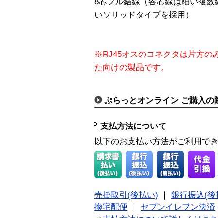
8芯フル結線（各芯線は細い複数
いソリッドタイプを採用）
※RJ45オスのコネクタは片方
た向けの製品です。
ぷらっとオンライン ご購入の
支払方法について
以下のお支払い方法がご利用で
売掛取引(後払い)
｜
銀行振込(後
換宅配便
｜
セブンイレブン決済