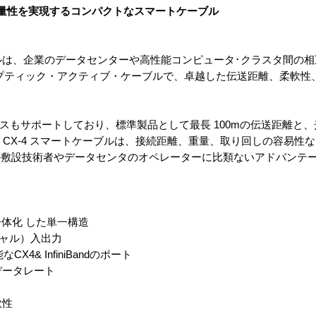
軽量性を実現するコンパクトなスマートケーブル
マートケーブルは、企業のデータセンターや高性能コンピュータ･クラスタ間
のオプティック・アクティブ・ケーブルで、卓越した伝送距離、柔軟性
4インタフェースもサポートしており、標準製品として最長 100mの伝送距離
nx CX-4 スマートケーブルは、接続距離、重量、取り回しの容易性
ル敷設技術者やデータセンタのオペレーターに比類ないアドバンテ
一体化 した単一構造
シャル）入出力
4& InfiniBandのポート
のデータレート
軟性