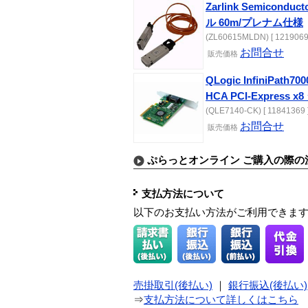
Zarlink Semicond
ル 60m/プレナム仕様
(ZL60615MLDN) [ 1219069
お問合せ
販売価格
QLogic InfiniPath7
HCA PCI-Express
(QLE7140-CK) [ 11841369 
お問合せ
販売価格
ぷらっとオンライン ご購入の際の
支払方法について
以下のお支払い方法がご利用できま
売掛取引(後払い)
｜
銀行振込(後払い)
⇒
支払方法について詳しくはこちら