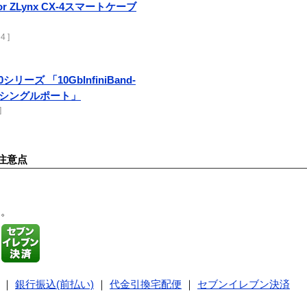
uctor ZLynx CX-4スマートケーブ
4 ]
000シリーズ 「10GbInfiniBand-
 x8 シングルポート」
]
注意点
す。
｜
銀行振込(前払い)
｜
代金引換宅配便
｜
セブンイレブン決済