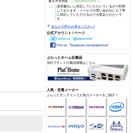
東京大学/K様
(ご利用期間2009年～)
“
請求書払いに対応していただいているので利用
しております。メールでの問い合わせにも丁寧
に対応していただけるので大変ありがたいで
す。
あなたの声をお寄せください!
公式アカウント / ページ
ぷらっとホーム社製品
当社ブランドの製品情報はこちら
人気・定番メーカー
ぷらっとオンラインで人気のメーカーをご紹介！