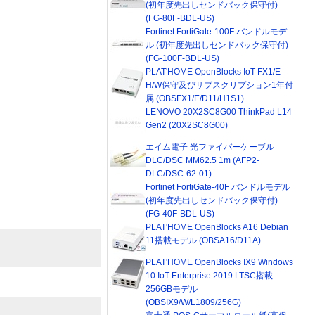
(初年度先出しセンドバック保守付)
(FG-80F-BDL-US)
Fortinet FortiGate-100F バンドルモデ
ル (初年度先出しセンドバック保守付)
(FG-100F-BDL-US)
PLAT'HOME OpenBlocks IoT FX1/E
H/W保守及びサブスクリプション1年付
属 (OBSFX1/E/D11/H1S1)
LENOVO 20X2SC8G00 ThinkPad L14
Gen2 (20X2SC8G00)
エイム電子 光ファイバーケーブル
DLC/DSC MM62.5 1m (AFP2-
DLC/DSC-62-01)
Fortinet FortiGate-40F バンドルモデル
(初年度先出しセンドバック保守付)
(FG-40F-BDL-US)
PLAT'HOME OpenBlocks A16 Debian
11搭載モデル (OBSA16/D11A)
PLAT'HOME OpenBlocks IX9 Windows
10 IoT Enterprise 2019 LTSC搭載
256GBモデル
(OBSIX9/W/L1809/256G)