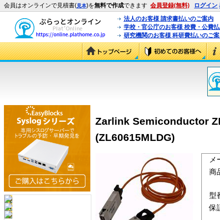
会員はオンラインで見積書(
)を
無料で作成
できます
会員登録(無料)
ログイン
見本
法人のお客様 請求書払いのご案内
学校・官公庁のお客様 校費・公費
研究機関のお客様 科研費払いのご案
Zarlink Semiconduc
(ZL60615MLDG)
メ
商
型
保