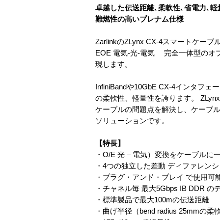
卓越した伝送距離､柔軟性､省電力､
難燃性の高いプレナム仕様
ZarlinkのZLynx CX-4ス
EOE 電気-光-電気 完全一体型
現します。
InfiniBandや10GbE CX-
の柔軟性、軽量性を誇ります。 ZLy
ケーブルの問題点を解決し、ケーブ
ソリューションです。
【特長】
・O/E 光 – 電気）変換をケーブルに
・4つの独立した差動 ディファレン
・プラグ・アンド・プレイ で使用可能なCX
・チャネル毎 最大5Gbps IB DDR 
・標準製品で最大100mの伝送距離
・曲げ半径（bend radius 25mmの柔