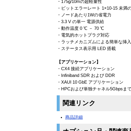
・175g/10mの超軽量性
・ビットエラーレート 1×10-15 未満の低
・ノードあたり1Wの省電力
・3.3 V の単一 電源供給
・動作温度 0 ℃ － 70 ℃
・電気的ホットプラグ対応
・ラッチメカニズムによる簡単な挿
・ステータス表示用 LED 搭載
【アプリケーション】
・CX4 接続アプリケーション
・Infiniband SDR および DDR
・XAUI 10 GbE アプリケーション
・HPCおよび単独チャネル5Gbps
関連リンク
商品詳細