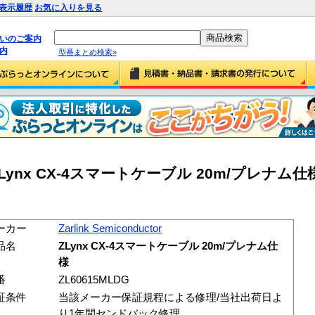
表示履歴
お気に入りを見る
払いのご案内
内
型番まとめ検索»
tor ZLynx CX-4スマートケーブル 20m/プレナム仕
ーカー
Zarlink Semiconductor
品名
ZLynx CX-4スマートケーブル 20m/プレナム仕
様
番
ZL60615MLDG
証条件
当該メーカー保証規程による修理/当社出荷日よ
り1年間センドバック修理