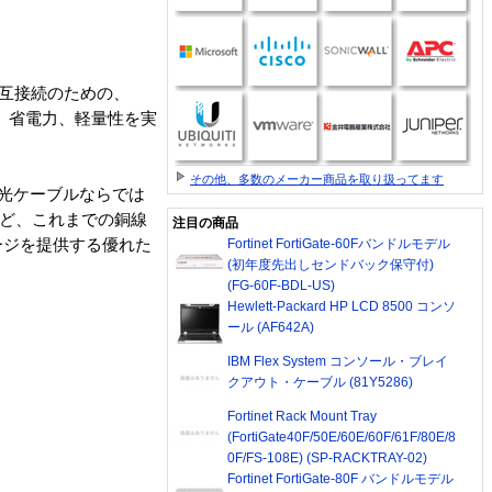
の相互接続のための、
、省電力、軽量性を実
その他、多数のメーカー商品を取り扱ってます
と、光ケーブルならでは
など、これまでの銅線
注目の商品
ージを提供する優れた
Fortinet FortiGate-60Fバンドルモデル
(初年度先出しセンドバック保守付)
(FG-60F-BDL-US)
Hewlett-Packard HP LCD 8500 コンソ
ール (AF642A)
IBM Flex System コンソール・ブレイ
クアウト・ケーブル (81Y5286)
Fortinet Rack Mount Tray
(FortiGate40F/50E/60E/60F/61F/80E/8
0F/FS-108E) (SP-RACKTRAY-02)
Fortinet FortiGate-80F バンドルモデル