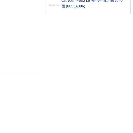
CANON P-002 LBP用ラベル用紙 A4 0
面 (6055A006)