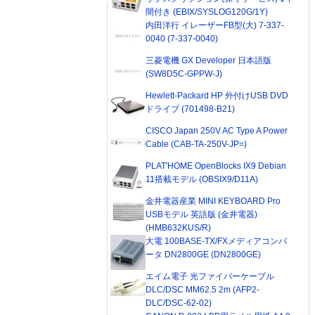
間付き (EBIX/SYSLOG120G/1Y)
内田洋行 イレーザーFB型(大) 7-337-
0040 (7-337-0040)
三菱電機 GX Developer 日本語版
(SW8D5C-GPPW-J)
Hewlett-Packard HP 外付けUSB DVD
ドライブ (701498-B21)
CISCO Japan 250V AC Type A Power
Cable (CAB-TA-250V-JP=)
PLAT'HOME OpenBlocks IX9 Debian
11搭載モデル (OBSIX9/D11A)
金井電器産業 MINI KEYBOARD Pro
USBモデル 英語版 (金井電器)
(HMB632KUS/R)
大電 100BASE-TX/FXメディアコンバ
ータ DN2800GE (DN2800GE)
エイム電子 光ファイバーケーブル
DLC/DSC MM62.5 2m (AFP2-
DLC/DSC-62-02)