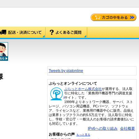
Tweets by platonline
様
ぷらっとオンラインについて
ぷらっとホーム株式会社
が運用する、法人取
引に特化した「業務用IT機器専門の調達支援
サイト」です。
1999年よりネットワーク機器、サーバ、スト
レージ、パソコン周辺機器、PCパーツ、ソフトウェ
ア、ライセンスなど、業務用IT機器中心に販売。品揃え
は業界トップクラスの約5.5万点です。法人取引に特化
し、学校・官公庁・一般法人のお客様の請求書後払いに
も対応しています。
IPv6への取り組み
会社概要
お客様からの声
もっと見る