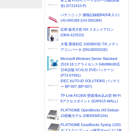
富士通 POS-Cサーマルロール紙(高保
存) (0722410-P)
パナソニック 感熱記録紙B4(6本入り)
UG-0001B4 (UG-0001B4)
応研 販売大臣 NX スタンドアロン
(OKN-423533)
大電 環境対応 1000BASE-T/X メディ
アコンバータ (DN1800SG2E)
Microsoft Windows Server Standard
2019 16コアライセンス 64bitWin対応
日本語版 5CAL付 DVDパッケージ
(P73-07691)
IDEC AUTO-ID SOLUTIONS バッテリ
ー BP-007 (BP-007)
TP-Link AX1800 壁面埋め込み型 Wi-Fi
6アクセスポイント (EAP615-WALL)
PLAT'HOME OpenBlocks IX9 Debian
10搭載モデル (OBSIX9/D10A)
PLAT'HOME EasyBlocks Syslog 120G
サブスクリプション(保守サービス) 1年