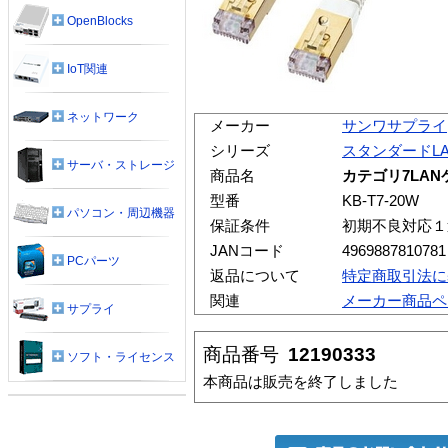
OpenBlocks
IoT関連
ネットワーク
メーカー
サンワサプライ
シリーズ
スタンダードL
サーバ・ストレージ
商品名
カテゴリ7LA
型番
KB-T7-20W
パソコン・周辺機器
保証条件
初期不良対応１
JANコード
4969887810781
PCパーツ
返品について
特定商取引法に
関連
メーカー商品ペ
サプライ
商品番号
12190333
ソフト・ライセンス
本商品は販売を終了しました