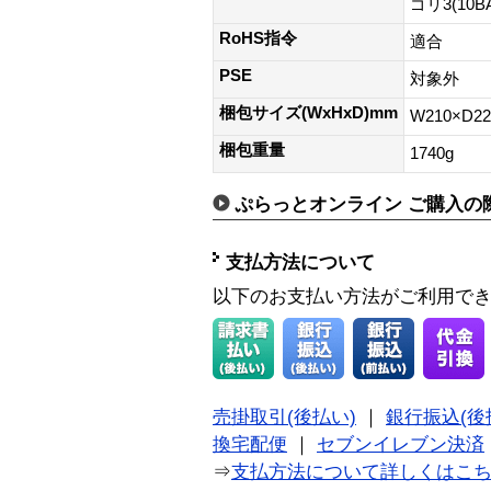
ゴリ3(10B
RoHS指令
適合
PSE
対象外
梱包サイズ(WxHxD)mm
W210×D2
梱包重量
1740g
ぷらっとオンライン ご購入の
支払方法について
以下のお支払い方法がご利用で
売掛取引(後払い)
｜
銀行振込(後
換宅配便
｜
セブンイレブン決済
⇒
支払方法について詳しくはこ