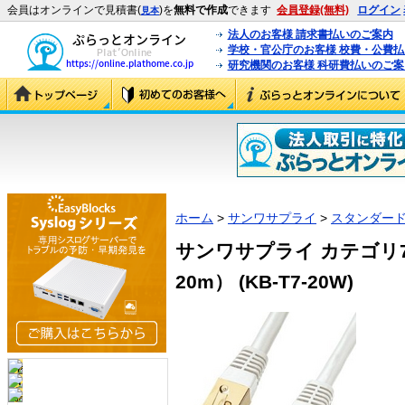
会員はオンラインで見積書(
)を
無料で作成
できます
会員登録(無料)
ログイン
見本
法人のお客様 請求書払いのご案内
学校・官公庁のお客様 校費・公費
研究機関のお客様 科研費払いのご案
ホーム
>
サンワサプライ
>
スタンダード
サンワサプライ カテゴリ
20m） (KB-T7-20W)