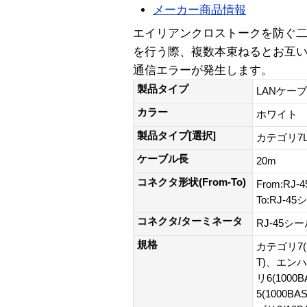
メーカー商品情報
エイリアンクロストークを防ぐ二
を行う際、複数本束ねるとお互
通信エラーが発生します。
製品タイプ
LANケー
カラー
ホワイト
製品タイプ[選択]
カテゴリ7
ケーブル長
20m
コネクタ形状(From-To)
From:R
To:RJ-
コネクタ/ターミネータ
RJ-45シ
規格
カテゴリ7(1
T)、エンハ
リ6(100
5(1000B