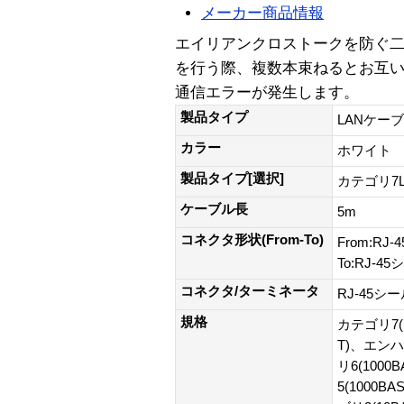
メーカー商品情報
エイリアンクロストークを防ぐ二
を行う際、複数本束ねるとお互
通信エラーが発生します。
製品タイプ
LANケー
カラー
ホワイト
製品タイプ[選択]
カテゴリ7
ケーブル長
5m
コネクタ形状(From-To)
From:R
To:RJ-
コネクタ/ターミネータ
RJ-45シ
規格
カテゴリ7(1
T)、エンハ
リ6(100
5(1000B