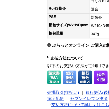
ゴリ3(10B
RoHS指令
適合
PSE
対象外
梱包サイズ(WxHxD)mm
W210×D4
梱包重量
347g
ぷらっとオンライン ご購入の
支払方法について
以下のお支払い方法がご利用で
売掛取引(後払い)
｜
銀行振込(後
換宅配便
｜
セブンイレブン決済
⇒
支払方法について詳しくはこ