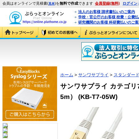
会員はオンラインで見積書(
)を
無料で作成
できます
会員登録(無料)
ログイン
見本
法人のお客様 請求書払いのご案内
学校・官公庁のお客様 校費・公費
研究機関のお客様 科研費払いのご案
ホーム
>
サンワサプライ
>
スタンダード
サンワサプライ カテゴリ
5m） (KB-T7-05W)