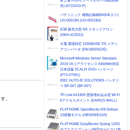
富士通 POS-Cサーマルロール紙(高保
存) (0722410-P)
パナソニック 感熱記録紙B4(6本入り)
UG-0001B4 (UG-0001B4)
応研 販売大臣 NX スタンドアロン
(OKN-423533)
大電 環境対応 1000BASE-T/X メディ
アコンバータ (DN1800SG2E)
Microsoft Windows Server Standard
2019 16コアライセンス 64bitWin対応
日本語版 5CAL付 DVDパッケージ
(P73-07691)
IDEC AUTO-ID SOLUTIONS バッテリ
ー BP-007 (BP-007)
TP-Link AX1800 壁面埋め込み型 Wi-Fi
ます。
6アクセスポイント (EAP615-WALL)
PLAT'HOME OpenBlocks IX9 Debian
10搭載モデル (OBSIX9/D10A)
PLAT'HOME EasyBlocks Syslog 120G
サブスクリプション(保守サービス) 1年