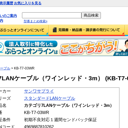
表示履歴
お気に入りを見る
払いのご案内
内
型番まとめ検索»
ケーブル
> KB-T7-03WR
ANケーブル（ワインレッド・3m） (KB-T7-0
ーカー
サンワサプライ
リーズ
スタンダードLANケーブル
品名
カテゴリ7LANケーブル（ワインレッド・3m）
番
KB-T7-03WR
証条件
初期不良対応１週間センドバック保証
ANコード
4969887810262