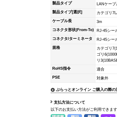
製品タイプ
LANケーブ
製品タイプ[選択]
カテゴリ7
ケーブル長
3m
コネクタ形状(From-To)
RJ-45シ
コネクタ/ターミネータ
RJ-45シ
規格
カテゴリ7(1
ゴリ6(100
リ3(10BAS
RoHS指令
適合
PSE
対象外
ぷらっとオンライン ご購入の際の
支払方法について
以下のお支払い方法がご利用できま