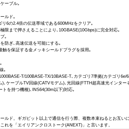
Nケーブル｡
ールド｡
リ6の2.4倍の伝送帯域である600MHzをクリア｡
まで押さえることにより､10GBASE(10Gbps)に完全対応｡
プ｡
を防ぎ､高速伝送を可能にする｡
接触を保証する金メッキシールドプラグを採用｡
｡
線｡
1000BASE-T/100BASE-TX/10BASE-T､カテゴリ7準拠(カテゴリ6e/6
デム)､ケーブルTV回線(CATVモデム)､光回線(FTTH超高速光インタ
トを持つ機種)､INS64(30m以下)対応｡
シールド。ギガビット以上で通信を行う際、複数本束ねるとお互い
れを「エイリアンクロストーク(ANEXT)」と言います。