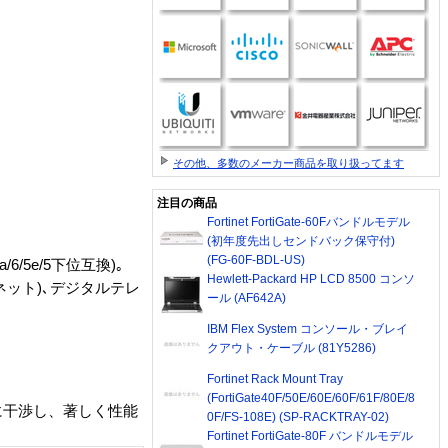
その他、多数のメーカー商品を取り扱ってます
注目の商品
Fortinet FortiGate-60Fバンドルモデル
(初年度先出しセンドバック保守付)
(FG-60F-BDL-US)
a/6/5e/5下位互換)｡
Hewlett-Packard HP LCD 8500 コンソ
ーネット)､デジタルテレ
ール (AF642A)
IBM Flex System コンソール・ブレイ
クアウト・ケーブル (81Y5286)
Fortinet Rack Mount Tray
(FortiGate40F/50E/60E/60F/61F/80E/8
に干渉し、著しく性能
0F/FS-108E) (SP-RACKTRAY-02)
Fortinet FortiGate-80F バンドルモデル