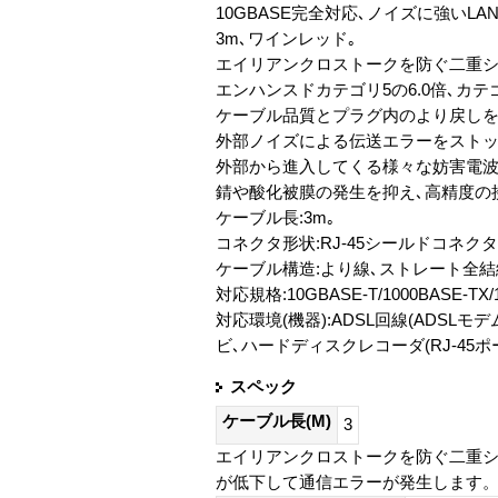
10GBASE完全対応､ノイズに強いLA
3m､ワインレッド｡
エイリアンクロストークを防ぐ二重シ
エンハンスドカテゴリ5の6.0倍､カテゴ
ケーブル品質とプラグ内のより戻しを極限
外部ノイズによる伝送エラーをストッ
外部から進入してくる様々な妨害電波
錆や酸化被膜の発生を抑え､高精度の
ケーブル長:3m｡
コネクタ形状:RJ-45シールドコネクタ
ケーブル構造:より線､ストレート全結
対応規格:10GBASE-T/1000BASE-TX/
対応環境(機器):ADSL回線(ADSLモ
ビ､ハードディスクレコーダ(RJ-45ポー
スペック
ケーブル長(M)
3
エイリアンクロストークを防ぐ二重
が低下して通信エラーが発生します。こ