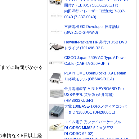
間付き (EBIX/SYSLOG120G/1Y)
内田洋行 イレーザーFB型(大) 7-337-
0040 (7-337-0040)
三菱電機 GX Developer 日本語版
(SW8D5C-GPPW-J)
Hewlett-Packard HP 外付けUSB DVD
ドライブ (701498-B21)
CISCO Japan 250V AC Type A Power
Cable (CAB-TA-250V-JP=)
着までに時間がかかる
PLAT'HOME OpenBlocks IX9 Debian
11搭載モデル (OBSIX9/D11A)
金井電器産業 MINI KEYBOARD Pro
USBモデル 英語版 (金井電器)
(HMB632KUS/R)
大電 100BASE-TX/FXメディアコンバ
ータ DN2800GE (DN2800GE)
エイム電子 光ファイバーケーブル
DLC/DSC MM62.5 2m (AFP2-
DLC/DSC-62-02)
の事情なく8日以上経