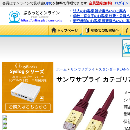
会員はオンラインで見積書(
)を
無料で作成
できます
会員登録(無料)
ログイン
見本
法人のお客様 請求書払いのご案内
学校・官公庁のお客様 校費・公費
研究機関のお客様 科研費払いのご案
ホーム
>
サンワサプライ
>
スタンダードLAN
サンワサプライ カテゴリ7L
メ
シ
商
型
保
J