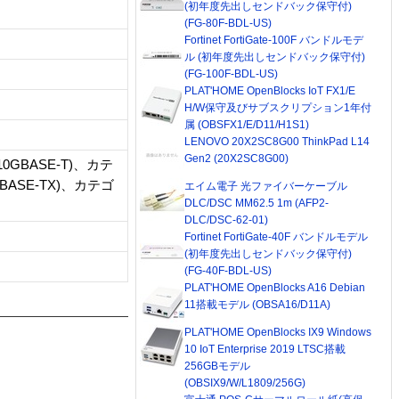
(初年度先出しセンドバック保守付)
(FG-80F-BDL-US)
Fortinet FortiGate-100F バンドルモデ
ル (初年度先出しセンドバック保守付)
(FG-100F-BDL-US)
PLAT'HOME OpenBlocks IoT FX1/E
H/W保守及びサブスクリプション1年付
属 (OBSFX1/E/D11/H1S1)
LENOVO 20X2SC8G00 ThinkPad L14
Gen2 (20X2SC8G00)
0GBASE-T)、カテ
0BASE-TX)、カテゴ
エイム電子 光ファイバーケーブル
DLC/DSC MM62.5 1m (AFP2-
DLC/DSC-62-01)
Fortinet FortiGate-40F バンドルモデル
(初年度先出しセンドバック保守付)
(FG-40F-BDL-US)
PLAT'HOME OpenBlocks A16 Debian
11搭載モデル (OBSA16/D11A)
PLAT'HOME OpenBlocks IX9 Windows
10 IoT Enterprise 2019 LTSC搭載
256GBモデル
(OBSIX9/W/L1809/256G)