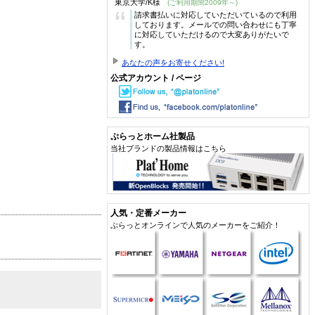
東京大学/K様
(ご利用期間2009年～)
“
請求書払いに対応していただいているので利用
しております。メールでの問い合わせにも丁寧
に対応していただけるので大変ありがたいで
す。
あなたの声をお寄せください!
公式アカウント / ページ
ぷらっとホーム社製品
当社ブランドの製品情報はこちら
人気・定番メーカー
ぷらっとオンラインで人気のメーカーをご紹介！