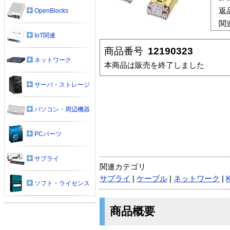
返
OpenBlocks
関
IoT関連
商品番号
12190323
ネットワーク
本商品は販売を終了しました
サーバ・ストレージ
パソコン・周辺機器
PCパーツ
サプライ
関連カテゴリ
サプライ
|
ケーブル
|
ネットワーク
|
ソフト・ライセンス
商品概要