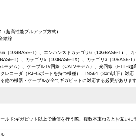
クタ（超高性能プルアップ方式）
全結線
6a（10GBASE-T）、エンハンスドカテゴリ6（10GBASE-T）、カテ
ASE-T）、カテゴリ5（100BASE-TX）、カテゴリ3（10BASE-T
SLモデム）、ケーブルTV回線（CATVモデム）、光回線（FTTH
コーダ（RJ-45ポートを持つ機種）、INS64（30m以下）対応
する他の機器・ケーブルが全てギガビットに対応する必要がありま
ールド:ギガビット以上で通信を行う際、複数本束ねるとお互いに
ブル