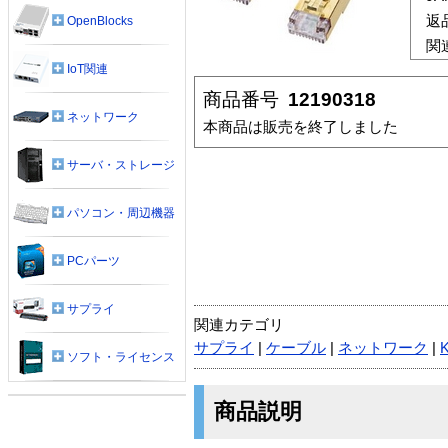
返
OpenBlocks
関
IoT関連
商品番号
12190318
ネットワーク
本商品は販売を終了しました
サーバ・ストレージ
パソコン・周辺機器
PCパーツ
サプライ
関連カテゴリ
サプライ
|
ケーブル
|
ネットワーク
|
ソフト・ライセンス
商品説明