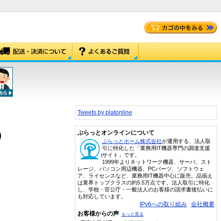
Tweets by platonline
)
ぷらっとオンラインについて
ぷらっとホーム株式会社
が運用する、法人取
引に特化した「業務用IT機器専門の調達支援
サイト」です。
1999年よりネットワーク機器、サーバ、スト
レージ、パソコン周辺機器、PCパーツ、ソフトウェ
ア、ライセンスなど、業務用IT機器中心に販売。品揃え
は業界トップクラスの約5.5万点です。法人取引に特化
し、学校・官公庁・一般法人のお客様の請求書後払いに
も対応しています。
IPv6への取り組み
会社概要
お客様からの声
もっと見る