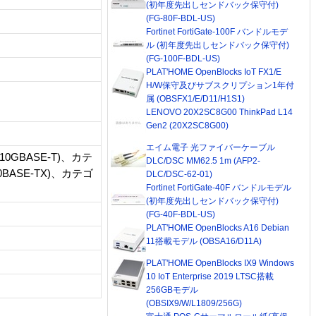
(初年度先出しセンドバック保守付)
(FG-80F-BDL-US)
Fortinet FortiGate-100F バンドルモデ
ル (初年度先出しセンドバック保守付)
(FG-100F-BDL-US)
PLAT'HOME OpenBlocks IoT FX1/E
H/W保守及びサブスクリプション1年付
属 (OBSFX1/E/D11/H1S1)
LENOVO 20X2SC8G00 ThinkPad L14
Gen2 (20X2SC8G00)
エイム電子 光ファイバーケーブル
10GBASE-T)、カテ
DLC/DSC MM62.5 1m (AFP2-
0BASE-TX)、カテゴ
DLC/DSC-62-01)
Fortinet FortiGate-40F バンドルモデル
(初年度先出しセンドバック保守付)
(FG-40F-BDL-US)
PLAT'HOME OpenBlocks A16 Debian
11搭載モデル (OBSA16/D11A)
PLAT'HOME OpenBlocks IX9 Windows
10 IoT Enterprise 2019 LTSC搭載
256GBモデル
(OBSIX9/W/L1809/256G)