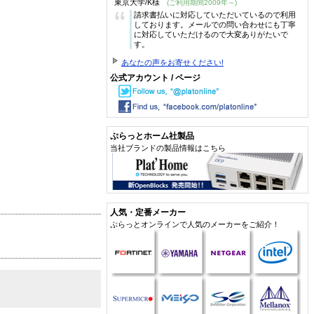
東京大学/K様
(ご利用期間2009年～)
“
請求書払いに対応していただいているので利用
しております。メールでの問い合わせにも丁寧
に対応していただけるので大変ありがたいで
す。
あなたの声をお寄せください!
公式アカウント / ページ
ぷらっとホーム社製品
当社ブランドの製品情報はこちら
人気・定番メーカー
ぷらっとオンラインで人気のメーカーをご紹介！