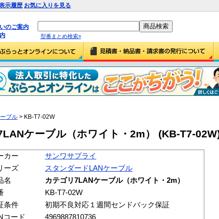
表示履歴
お気に入りを見る
払いのご案内
内
型番まとめ検索»
ケーブル
> KB-T7-02W
ANケーブル（ホワイト・2m） (KB-T7-02W
ーカー
サンワサプライ
リーズ
スタンダードLANケーブル
品名
カテゴリ7LANケーブル（ホワイト・2m）
番
KB-T7-02W
証条件
初期不良対応１週間センドバック保証
ANコード
4969887810736