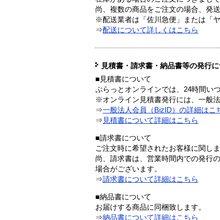
尚、複数の商品をご注文の場合、発
※配送業者は「佐川急便」または「
⇒
配送について詳しくはこちら
見積書・請求書・納品書等の発行に
■見積書について
ぷらっとオンラインでは、24時間い
※オンライン見積書発行には、一般法人
⇒
一般法人会員（BizID）の詳細はこ
⇒
見積書について詳細はこちら
■請求書について
ご注文時に希望されたお客様に関し
尚、請求書は、営業時間内での発行
場合がございます。
⇒
請求書について詳細はこちら
■納品書について
お届けする商品に同梱致します。
⇒
納品書について詳細はこちら