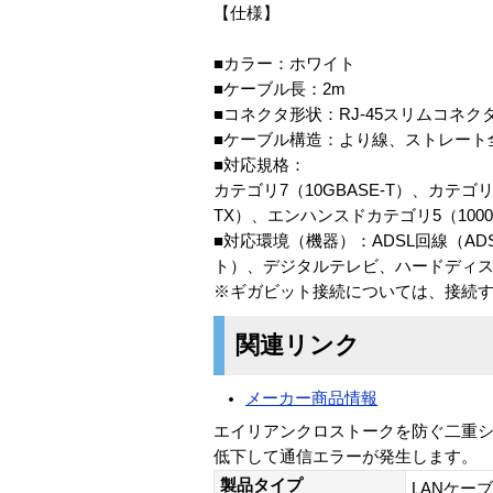
【仕様】
■カラー：ホワイト
■ケーブル長：2m
■コネクタ形状：RJ-45スリムコネ
■ケーブル構造：より線、ストレート
■対応規格：
カテゴリ7（10GBASE-T）、カテゴリ
TX）、エンハンスドカテゴリ5（1000B
■対応環境（機器）：ADSL回線（AD
ト）、デジタルテレビ、ハードディスクレ
※ギガビット接続については、接続
関連リンク
メーカー商品情報
エイリアンクロストークを防ぐ二重シ
低下して通信エラーが発生します。
製品タイプ
LANケー