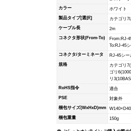
カラー
ホワイト
製品タイプ[選択]
カテゴリ7
ケーブル長
2m
コネクタ形状(From-To)
From:R
To:RJ-
コネクタ/ターミネータ
RJ-45シ
規格
カテゴリ7(
ゴリ6(100
リ3(10BA
RoHS指令
適合
PSE
対象外
梱包サイズ(WxHxD)mm
W140×D4
梱包重量
150g