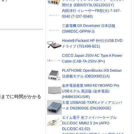
間付き (EBIX/SYSLOG120G/1Y)
内田洋行 イレーザーFB型(大) 7-337-
0040 (7-337-0040)
三菱電機 GX Developer 日本語版
(SW8D5C-GPPW-J)
Hewlett-Packard HP 外付けUSB DVD
ドライブ (701498-B21)
CISCO Japan 250V AC Type A Power
Cable (CAB-TA-250V-JP=)
PLAT'HOME OpenBlocks IX9 Debian
11搭載モデル (OBSIX9/D11A)
金井電器産業 MINI KEYBOARD Pro
USBモデル 英語版 (金井電器)
着までに時間がかかる
(HMB632KUS/R)
大電 100BASE-TX/FXメディアコンバ
ータ DN2800GE (DN2800GE)
エイム電子 光ファイバーケーブル
DLC/DSC MM62.5 2m (AFP2-
DLC/DSC-62-02)