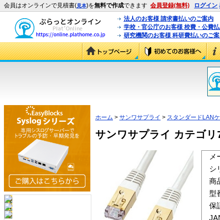
会員はオンラインで見積書(
)を
無料で作成
できます
会員登録(無料)
ログイン
見本
法人のお客様 請求書払いのご案内
学校・官公庁のお客様 校費・公費
研究機関のお客様 科研費払いのご案
ホーム
>
サンワサプライ
>
スタンダードLAN
サンワサプライ カテゴリ7L
メ
シ
商
型
保
J