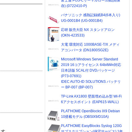
富士通 POS-Cサーマルロール紙(高保
存) (0722410-P)
パナソニック 感熱記録紙B4(6本入り)
UG-0001B4 (UG-0001B4)
応研 販売大臣 NX スタンドアロン
(OKN-423533)
大電 環境対応 1000BASE-T/X メディ
アコンバータ (DN1800SG2E)
Microsoft Windows Server Standard
2019 16コアライセンス 64bitWin対応
日本語版 5CAL付 DVDパッケージ
(P73-07691)
IDEC AUTO-ID SOLUTIONS バッテリ
ー BP-007 (BP-007)
TP-Link AX1800 壁面埋め込み型 Wi-Fi
6アクセスポイント (EAP615-WALL)
PLAT'HOME OpenBlocks IX9 Debian
10搭載モデル (OBSIX9/D10A)
PLAT'HOME EasyBlocks Syslog 120G
ます。
サブスクリプション(保守サービス) 1年