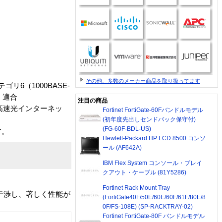
その他、多数のメーカー商品を取り扱ってます
ゴリ6（1000BASE-
）適合
注目の商品
超高速光インターネッ
Fortinet FortiGate-60Fバンドルモデル
(初年度先出しセンドバック保守付)
(FG-60F-BDL-US)
す。
Hewlett-Packard HP LCD 8500 コンソ
ール (AF642A)
IBM Flex System コンソール・ブレイ
クアウト・ケーブル (81Y5286)
Fortinet Rack Mount Tray
干渉し、著しく性能が
(FortiGate40F/50E/60E/60F/61F/80E/8
0F/FS-108E) (SP-RACKTRAY-02)
Fortinet FortiGate-80F バンドルモデル