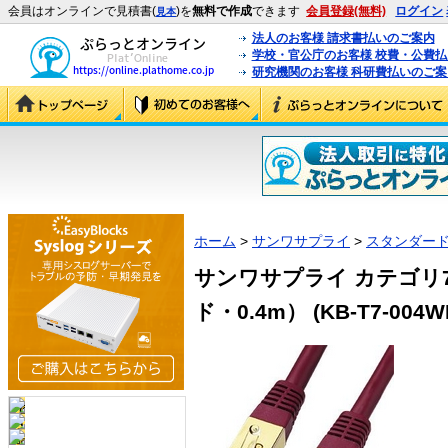
会員はオンラインで見積書(
)を
無料で作成
できます
会員登録(無料)
ログイン
見本
法人のお客様 請求書払いのご案内
学校・官公庁のお客様 校費・公費
研究機関のお客様 科研費払いのご案
ホーム
>
サンワサプライ
>
スタンダード
サンワサプライ カテゴリ
ド・0.4m） (KB-T7-004W