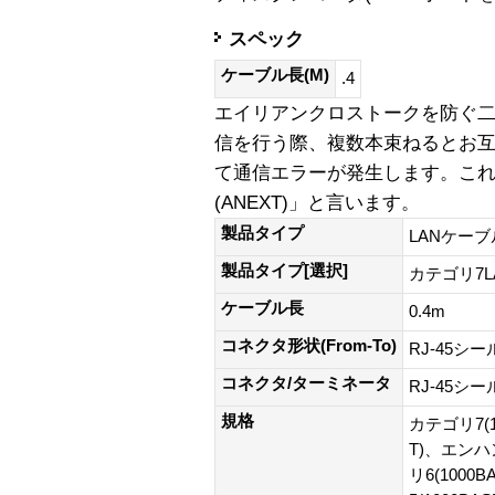
スペック
ケーブル長(M)
.4
エイリアンクロストークを防ぐ
信を行う際、複数本束ねるとお
て通信エラーが発生します。こ
(ANEXT)」と言います。
製品タイプ
LANケーブ
製品タイプ[選択]
カテゴリ7
ケーブル長
0.4m
コネクタ形状(From-To)
RJ-45シ
コネクタ/ターミネータ
RJ-45シ
規格
カテゴリ7(1
T)、エンハ
リ6(100