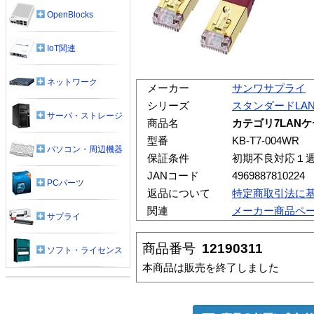
OpenBlocks
IoT関連
ネットワーク
メーカー
サンワサプライ
シリーズ
スタンダードLA
サーバ・ストレージ
商品名
カテゴリ7LAN
型番
KB-T7-004WR
パソコン・周辺機器
保証条件
初期不良対応１
JANコード
4969887810224
PCパーツ
返品について
特定商取引法に
関連
メーカー商品ペ
サプライ
商品番号
12190311
ソフト・ライセンス
本商品は販売を終了しました