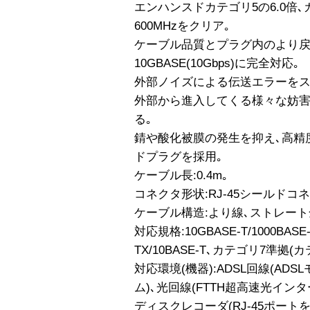
エンハンスドカテゴリ5の6.0倍､
600MHzをクリア｡
ケーブル品質とプラグ内のより戻
10GBASE(10Gbps)に完全対応｡
外部ノイズによる伝送エラーをス
外部から進入してくる様々な妨害
る｡
錆や酸化被膜の発生を抑え､高精
ドプラグを採用｡
ケーブル長:0.4m｡
コネクタ形状:RJ-45シールドコ
ケーブル構造:より線､ストレート
対応規格:10GBASE-T/1000BASE-T
TX/10BASE-T､カテゴリ7準拠(カテ
対応環境(機器):ADSL回線(ADS
ム)､光回線(FTTH超高速光イン
ディスクレコーダ(RJ-45ポートを持