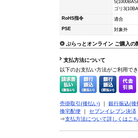
5(1000BA
ゴリ3(10B
RoHS指令
適合
PSE
対象外
ぷらっとオンライン ご購入の
支払方法について
以下のお支払い方法がご利用で
売掛取引(後払い)
｜
銀行振込(後
換宅配便
｜
セブンイレブン決済
⇒
支払方法について詳しくはこ