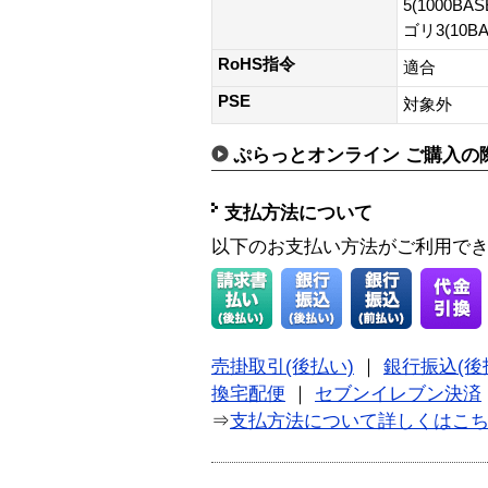
5(1000BA
ゴリ3(10B
RoHS指令
適合
PSE
対象外
ぷらっとオンライン ご購入の
支払方法について
以下のお支払い方法がご利用で
売掛取引(後払い)
｜
銀行振込(後
換宅配便
｜
セブンイレブン決済
⇒
支払方法について詳しくはこ