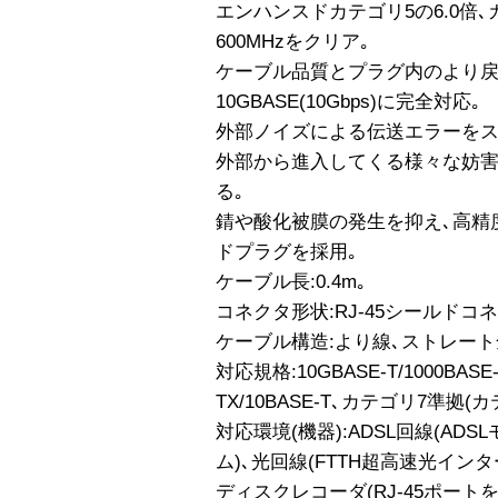
エンハンスドカテゴリ5の6.0倍､
600MHzをクリア｡
ケーブル品質とプラグ内のより戻
10GBASE(10Gbps)に完全対応｡
外部ノイズによる伝送エラーをス
外部から進入してくる様々な妨害
る｡
錆や酸化被膜の発生を抑え､高精
ドプラグを採用｡
ケーブル長:0.4m｡
コネクタ形状:RJ-45シールドコ
ケーブル構造:より線､ストレート
対応規格:10GBASE-T/1000BASE-T
TX/10BASE-T､カテゴリ7準拠(カテ
対応環境(機器):ADSL回線(ADS
ム)､光回線(FTTH超高速光イン
ディスクレコーダ(RJ-45ポートを持