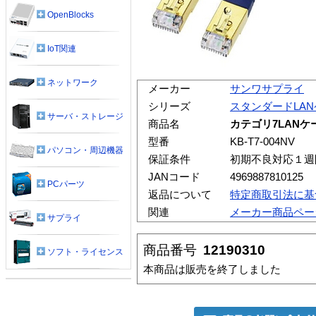
OpenBlocks
IoT関連
ネットワーク
メーカー
サンワサプライ
シリーズ
スタンダードLA
サーバ・ストレージ
商品名
カテゴリ7LANケ
型番
KB-T7-004NV
パソコン・周辺機器
保証条件
初期不良対応１週
JANコード
4969887810125
PCパーツ
返品について
特定商取引法に基
関連
メーカー商品ペー
サプライ
商品番号
12190310
ソフト・ライセンス
本商品は販売を終了しました