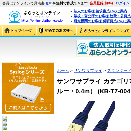
会員はオンラインで見積書(
)を
無料で作成
できます
会員登録(無料)
ログイン
見本
法人のお客様 請求書払いのご案内
学校・官公庁のお客様 校費・公費
研究機関のお客様 科研費払いのご案
ホーム
>
サンワサプライ
>
スタンダード
サンワサプライ カテゴリ
ルー・0.4m） (KB-T7-004