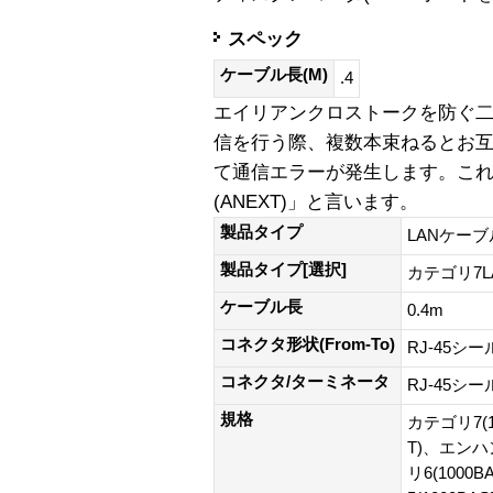
スペック
ケーブル長(M)
.4
エイリアンクロストークを防ぐ
信を行う際、複数本束ねるとお
て通信エラーが発生します。こ
(ANEXT)」と言います。
製品タイプ
LANケーブ
製品タイプ[選択]
カテゴリ7
ケーブル長
0.4m
コネクタ形状(From-To)
RJ-45シ
コネクタ/ターミネータ
RJ-45シ
規格
カテゴリ7(1
T)、エンハ
リ6(100