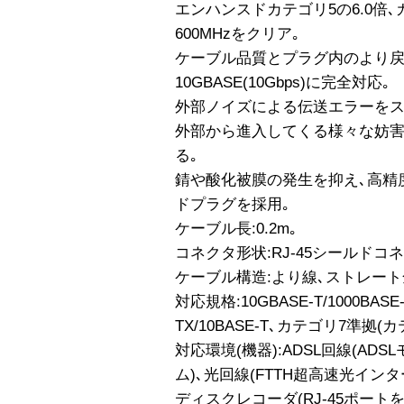
エンハンスドカテゴリ5の6.0倍､
600MHzをクリア｡
ケーブル品質とプラグ内のより戻
10GBASE(10Gbps)に完全対応｡
外部ノイズによる伝送エラーをス
外部から進入してくる様々な妨害
る｡
錆や酸化被膜の発生を抑え､高精
ドプラグを採用｡
ケーブル長:0.2m｡
コネクタ形状:RJ-45シールドコ
ケーブル構造:より線､ストレート
対応規格:10GBASE-T/1000BASE-T
TX/10BASE-T､カテゴリ7準拠(カテ
対応環境(機器):ADSL回線(ADS
ム)､光回線(FTTH超高速光イン
ディスクレコーダ(RJ-45ポートを持