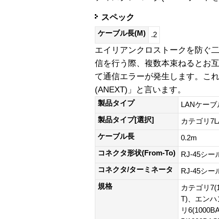
スペック
ケーブル長(M)
.2
エイリアンクロストークを防ぐ
信を行う際、複数本束ねるとお
て通信エラーが発生します。こ
(ANEXT)」と言います。
製品タイプ
LANケーブ
製品タイプ[選択]
カテゴリ7
ケーブル長
0.2m
コネクタ形状(From-To)
RJ-45シ
コネクタ/ターミネータ
RJ-45シ
規格
カテゴリ7(1
T)、エンハ
リ6(100