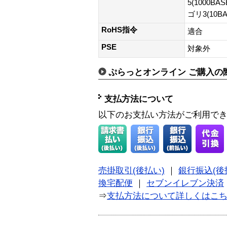
5(1000BA
ゴリ3(10B
RoHS指令
適合
PSE
対象外
ぷらっとオンライン ご購入の
支払方法について
以下のお支払い方法がご利用で
売掛取引(後払い)
｜
銀行振込(後
換宅配便
｜
セブンイレブン決済
⇒
支払方法について詳しくはこ