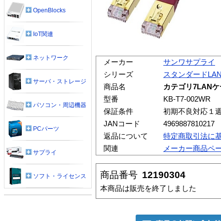
OpenBlocks
IoT関連
ネットワーク
メーカー
サンワサプライ
シリーズ
スタンダードLA
サーバ・ストレージ
商品名
カテゴリ7LAN
型番
KB-T7-002WR
パソコン・周辺機器
保証条件
初期不良対応１
JANコード
4969887810217
PCパーツ
返品について
特定商取引法に
関連
メーカー商品ペ
サプライ
商品番号
12190304
ソフト・ライセンス
本商品は販売を終了しました