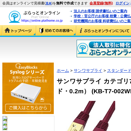
会員はオンラインで見積書(
)を
無料で作成
できます
会員登録(無料)
ログイン
見本
法人のお客様 請求書払いのご案内
学校・官公庁のお客様 校費・公費
研究機関のお客様 科研費払いのご案
ホーム
>
サンワサプライ
>
スタンダード
サンワサプライ カテゴリ
ド・0.2m） (KB-T7-002W