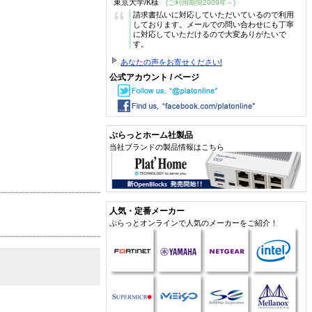
東京大学/K様
(ご利用期間2009年～)
“
請求書払いに対応していただいているので利用
しております。メールでの問い合わせにも丁寧
に対応していただけるので大変ありがたいで
す。
あなたの声をお寄せください!
公式アカウント / ページ
ぷらっとホーム社製品
当社ブランドの製品情報はこちら
人気・定番メーカー
ぷらっとオンラインで人気のメーカーをご紹介！