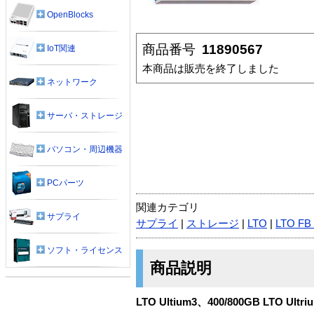
OpenBlocks
商品番号
11890567
IoT関連
本商品は販売を終了しました
ネットワーク
サーバ・ストレージ
パソコン・周辺機器
PCパーツ
関連カテゴリ
サプライ
サプライ
|
ストレージ
|
LTO
|
LTO FB
ソフト・ライセンス
商品説明
LTO Ultium3、400/800GB LTO Ultriu