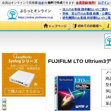
会員はオンラインで見積書(
)を
無料で作成
できます
会員登録(無料)
ログイン
見本
法人のお客様 請求書払いのご案内
学校・官公庁のお客様 校費・公費
研究機関のお客様 科研費払いのご案
FUJIFILM LTO Ultrium
メ
商
型
保
J
返