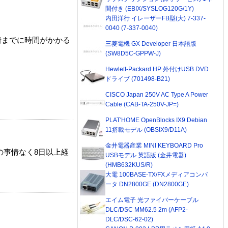
間付き (EBIX/SYSLOG120G/1Y)
内田洋行 イレーザーFB型(大) 7-337-
0040 (7-337-0040)
着までに時間がかかる
三菱電機 GX Developer 日本語版
(SW8D5C-GPPW-J)
Hewlett-Packard HP 外付けUSB DVD
ドライブ (701498-B21)
CISCO Japan 250V AC Type A Power
Cable (CAB-TA-250V-JP=)
PLAT'HOME OpenBlocks IX9 Debian
11搭載モデル (OBSIX9/D11A)
金井電器産業 MINI KEYBOARD Pro
の事情なく8日以上経
USBモデル 英語版 (金井電器)
(HMB632KUS/R)
大電 100BASE-TX/FXメディアコンバ
ータ DN2800GE (DN2800GE)
エイム電子 光ファイバーケーブル
DLC/DSC MM62.5 2m (AFP2-
DLC/DSC-62-02)