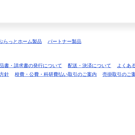
ぷらっとホーム製品
パートナー製品
品書・請求書の発行について
配送・決済について
よくあ
方針
校費・公費・科研費払い取引のご案内
売掛取引のご