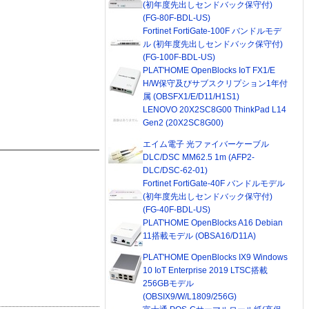
(初年度先出しセンドバック保守付)
(FG-80F-BDL-US)
Fortinet FortiGate-100F バンドルモデ
ル (初年度先出しセンドバック保守付)
(FG-100F-BDL-US)
PLAT'HOME OpenBlocks IoT FX1/E
H/W保守及びサブスクリプション1年付
属 (OBSFX1/E/D11/H1S1)
LENOVO 20X2SC8G00 ThinkPad L14
Gen2 (20X2SC8G00)
エイム電子 光ファイバーケーブル
DLC/DSC MM62.5 1m (AFP2-
DLC/DSC-62-01)
Fortinet FortiGate-40F バンドルモデル
(初年度先出しセンドバック保守付)
(FG-40F-BDL-US)
PLAT'HOME OpenBlocks A16 Debian
11搭載モデル (OBSA16/D11A)
PLAT'HOME OpenBlocks IX9 Windows
10 IoT Enterprise 2019 LTSC搭載
256GBモデル
(OBSIX9/W/L1809/256G)