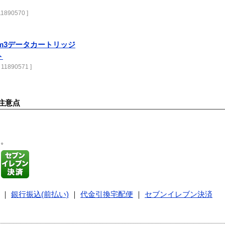
11890570 ]
ltrium3データカートリッジ
ト
 11890571 ]
注意点
す。
｜
銀行振込(前払い)
｜
代金引換宅配便
｜
セブンイレブン決済