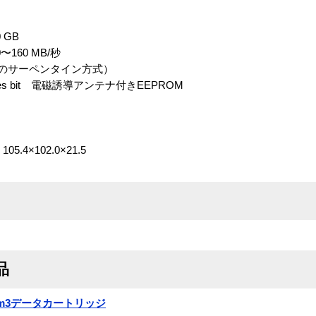
 GB
160 MB/秒
ドのサーペンタイン方式）
tes bit 電磁誘導アンテナ付きEEPROM
4×102.0×21.5
品
ltrium3データカートリッジ