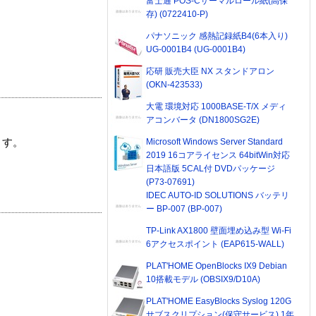
富士通 POS-Cサーマルロール紙(高保
存) (0722410-P)
パナソニック 感熱記録紙B4(6本入り)
UG-0001B4 (UG-0001B4)
応研 販売大臣 NX スタンドアロン
(OKN-423533)
大電 環境対応 1000BASE-T/X メディ
アコンバータ (DN1800SG2E)
Microsoft Windows Server Standard
ます。
2019 16コアライセンス 64bitWin対応
日本語版 5CAL付 DVDパッケージ
(P73-07691)
IDEC AUTO-ID SOLUTIONS バッテリ
ー BP-007 (BP-007)
TP-Link AX1800 壁面埋め込み型 Wi-Fi
6アクセスポイント (EAP615-WALL)
PLAT'HOME OpenBlocks IX9 Debian
10搭載モデル (OBSIX9/D10A)
PLAT'HOME EasyBlocks Syslog 120G
サブスクリプション(保守サービス) 1年