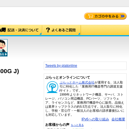
Tweets by platonline
00G J)
ぷらっとオンラインについて
ぷらっとホーム株式会社
が運用する、法人取
引に特化した「業務用IT機器専門の調達支援
サイト」です。
1999年よりネットワーク機器、サーバ、スト
レージ、パソコン周辺機器、PCパーツ、ソフトウェ
ア、ライセンスなど、業務用IT機器中心に販売。品揃え
は業界トップクラスの約5.5万点です。法人取引に特化
し、学校・官公庁・一般法人のお客様の請求書後払いに
も対応しています。
IPv6への取り組み
会社概要
お客様からの声
もっと見る