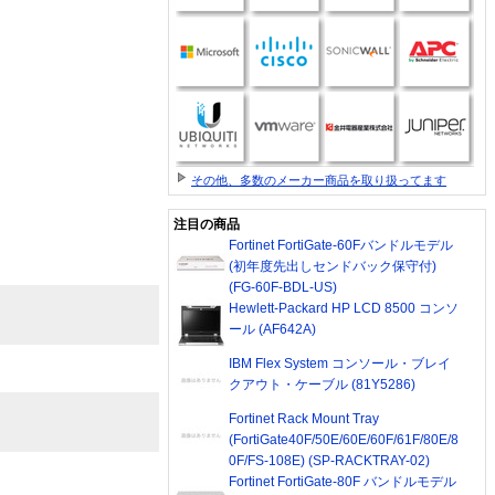
その他、多数のメーカー商品を取り扱ってます
注目の商品
Fortinet FortiGate-60Fバンドルモデル
(初年度先出しセンドバック保守付)
(FG-60F-BDL-US)
Hewlett-Packard HP LCD 8500 コンソ
ール (AF642A)
IBM Flex System コンソール・ブレイ
クアウト・ケーブル (81Y5286)
Fortinet Rack Mount Tray
(FortiGate40F/50E/60E/60F/61F/80E/8
0F/FS-108E) (SP-RACKTRAY-02)
Fortinet FortiGate-80F バンドルモデル