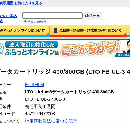
表示履歴
お気に入りを見る
払いのご案内
内
型番まとめ検索»
3データカートリッジ 400/800GB (LTO FB UL-3 4
ーカー
FUJIFILM
品名
LTO Ultrium3データカートリッジ 400/800GB
番
LTO FB UL-3 400G J
証条件
初期不良１週間
ANコード
4571126472003
品について
特定商取引法に基づく表示