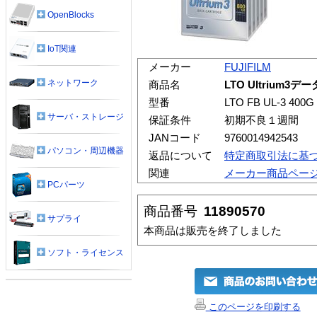
OpenBlocks
IoT関連
メーカー
FUJIFILM
ネットワーク
商品名
LTO Ultrium3
型番
LTO FB UL-3 400G
サーバ・ストレージ
保証条件
初期不良１週間
JANコード
9760014942543
パソコン・周辺機器
返品について
特定商取引法に基
関連
メーカー商品ペー
PCパーツ
商品番号
11890570
サプライ
本商品は販売を終了しました
ソフト・ライセンス
このページを印刷する