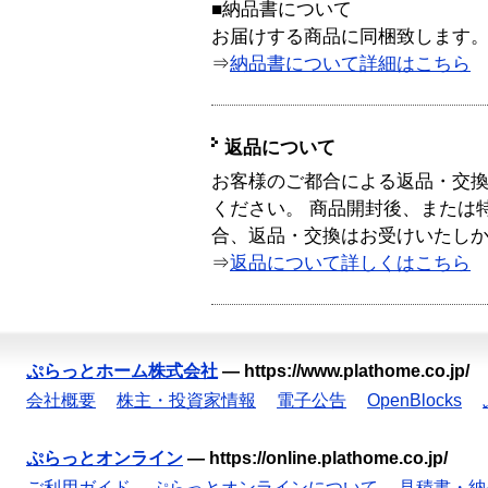
■納品書について
お届けする商品に同梱致します
⇒
納品書について詳細はこちら
返品について
お客様のご都合による返品・交
ください。 商品開封後、または
合、返品・交換はお受けいたし
⇒
返品について詳しくはこちら
ぷらっとホーム株式会社
—
https://www.plathome.co.jp/
会社概要
株主・投資家情報
電子公告
OpenBlocks
ぷらっとオンライン
—
https://online.plathome.co.jp/
ご利用ガイド
ぷらっとオンラインについて
見積書・納