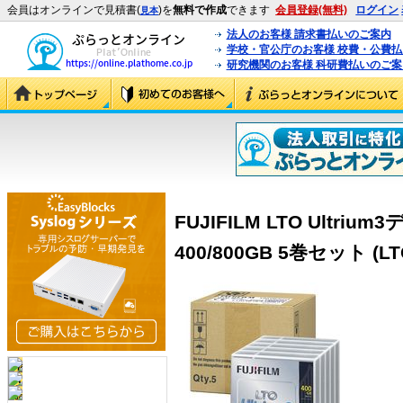
会員はオンラインで見積書(
)を
無料で作成
できます
会員登録(無料)
ログイン
見本
法人のお客様 請求書払いのご案内
学校・官公庁のお客様 校費・公費
研究機関のお客様 科研費払いのご案
FUJIFILM LTO Ultr
400/800GB 5巻セット (LTO