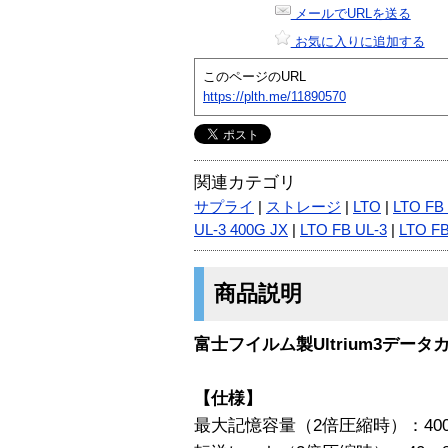
メールでURLを送る
お気に入りに追加する
このページのURL
https://plth.me/11890570
関連カテゴリ
サプライ
|
ストレージ
|
LTO
|
LTO FB
UL-3 400G JX
|
LTO FB UL-3
|
LTO FB
商品説明
富士フイルム製Ultrium3データ
【仕様】
最大記憶容量（2倍圧縮時）：400 8