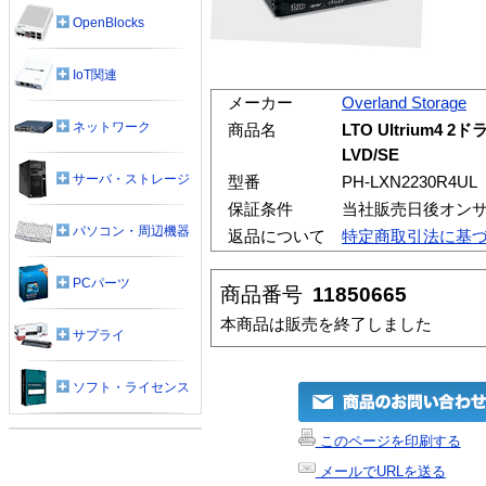
OpenBlocks
IoT関連
メーカー
Overland Storage
ネットワーク
商品名
LTO Ultrium4
LVD/SE
サーバ・ストレージ
型番
PH-LXN2230R4UL
保証条件
当社販売日後オン
パソコン・周辺機器
返品について
特定商取引法に基
PCパーツ
商品番号
11850665
本商品は販売を終了しました
サプライ
ソフト・ライセンス
このページを印刷する
メールでURLを送る