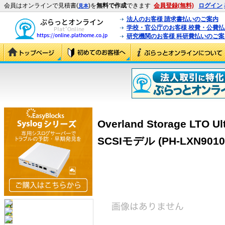
会員はオンラインで見積書(
)を
無料で作成
できます
会員登録(無料)
ログイン
見本
法人のお客様 請求書払いのご案内
学校・官公庁のお客様 校費・公費
研究機関のお客様 科研費払いのご案
Overland Storage L
SCSIモデル (PH-LXN9010