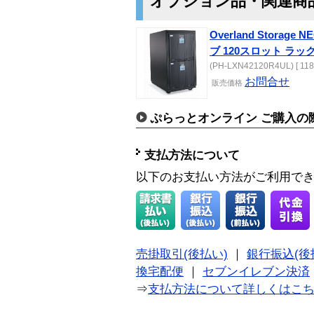
オプション品・関連商
Overland Storage N
ブ 120スロット ラック
(PH-LXN42120R4UL) [ 118
お問合せ
販売価格
ぷらっとオンライン ご購入の
支払方法について
以下のお支払い方法がご利用で
売掛取引(後払い)
｜
銀行振込(後
換宅配便
｜
セブンイレブン決済
⇒
支払方法について詳しくはこ