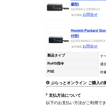
蔵型)
(Q1580A) [ 11850613 ]
お問合せ
販売価格
Hewlett-Packard St
付型)
(Q1581A#ABJ) [ 11850614 
お問合せ
販売価格
製品タイプ
テ
RoHS指令
適
PSE
対
ぷらっとオンライン ご購入の
支払方法について
以下のお支払い方法がご利用で