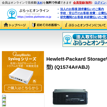
会員はオンラインで見積書(
)を
無料で作成
できます
会員登録(無料)
ログイン
見本
法人のお客様 請求書払いのご案内
学校・官公庁のお客様 校費・公費
研究機関のお客様 科研費払いのご案
Hewlett-Packard Storag
型) (Q1574A#ABJ)