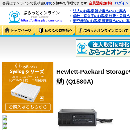
会員はオンラインで見積書(
)を
無料で作成
できます
会員登録(無料)
ログイン
見本
法人のお客様 請求書払いのご案内
学校・官公庁のお客様 校費・公費
研究機関のお客様 科研費払いのご案
Hewlett-Packard Stora
型) (Q1580A)