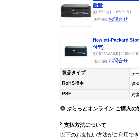
蔵型)
(Q1573A) [ 11850615 ]
お問合せ
販売価格
Hewlett-Packard St
付型)
(Q1574A#ABJ) [ 11850616 
お問合せ
販売価格
製品タイプ
テ
RoHS指令
適
PSE
対
ぷらっとオンライン ご購入の
支払方法について
以下のお支払い方法がご利用で