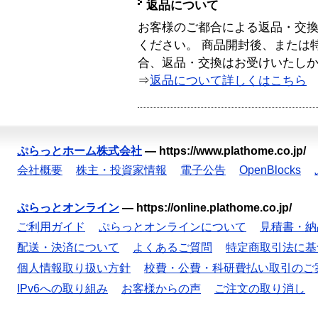
返品について
お客様のご都合による返品・交
ください。 商品開封後、または
合、返品・交換はお受けいたし
⇒
返品について詳しくはこちら
ぷらっとホーム株式会社
—
https://www.plathome.co.jp/
会社概要
株主・投資家情報
電子公告
OpenBlocks
ぷらっとオンライン
—
https://online.plathome.co.jp/
ご利用ガイド
ぷらっとオンラインについて
見積書・納
配送・決済について
よくあるご質問
特定商取引法に基
個人情報取り扱い方針
校費・公費・科研費払い取引のご
IPv6への取り組み
お客様からの声
ご注文の取り消し