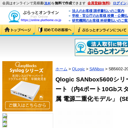
会員はオンラインで見積書(
)を
無料で作成
できます
会員登録(無料)
ログイン
見本
法人のお客様 請求書払いのご案内
学校・官公庁のお客様 校費・公費
研究機関のお客様 科研費払いのご案
ホーム
>
QLogic
>
SANbox
> SB5602-2
Qlogic SANbox5600
ート（内4ポート10Gbスタ
属 電源二重化モデル」 (SB56