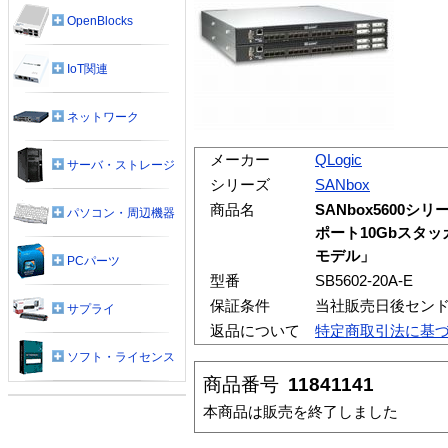
OpenBlocks
IoT関連
ネットワーク
メーカー
QLogic
サーバ・ストレージ
シリーズ
SANbox
商品名
SANbox5600シ
パソコン・周辺機器
ポート10Gbスタッ
モデル」
PCパーツ
型番
SB5602-20A-E
保証条件
当社販売日後センド
サプライ
返品について
特定商取引法に基
ソフト・ライセンス
商品番号
11841141
本商品は販売を終了しました