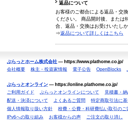
返品について
お客様のご都合による返品・交
ください。 商品開封後、または
合、返品・交換はお受けいたし
⇒
返品について詳しくはこちら
ぷらっとホーム株式会社
—
https://www.plathome.co.jp/
会社概要
株主・投資家情報
電子公告
OpenBlocks
ぷらっとオンライン
—
https://online.plathome.co.jp/
ご利用ガイド
ぷらっとオンラインについて
見積書・納
配送・決済について
よくあるご質問
特定商取引法に基
個人情報取り扱い方針
校費・公費・科研費払い取引のご
IPv6への取り組み
お客様からの声
ご注文の取り消し