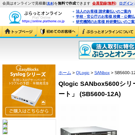
会員はオンラインで見積書(
)を
無料で作成
できます
会員登録(無料)
ログイン
見本
法人のお客様 請求書払いのご案内
学校・官公庁のお客様 校費・公費
研究機関のお客様 科研費払いのご案
ホーム
>
QLogic
>
SANbox
> SB5600-1
Qlogic SANbox5600
ート」 (SB5600-12A)