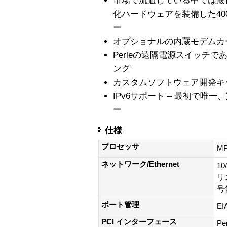
市場で流通している中では最
化ハードウェアを装備した400Mh
ー
オプショナルの内蔵モデムカ
Perleの遠隔電源スイッチ
ング
カスタムソフトウェア開発キ
IPv6サポート – 最初で唯
ー
仕様
プロセッサ
MP
ネットワーク/Ethernet
10
リ
号
ポート管理
EI
PCI インターフェース
P