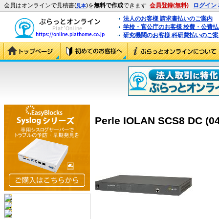
会員はオンラインで見積書(
)を
無料で作成
できます
会員登録(無料)
ログイン
見本
法人のお客様 請求書払いのご案内
学校・官公庁のお客様 校費・公費
研究機関のお客様 科研費払いのご案
Perle IOLAN SCS8 DC (0