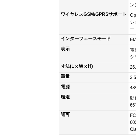
ン
ワイヤレスGSM/GPRSサポート
Op
シ
ー
インターフェースモード
E
表示
電
シ
寸法(L x W x H)
26
重量
3
電源
4
環境
動
66
認可
FC
60
Cl