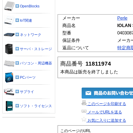
OpenBlocks
メーカー
Perle
IoT関連
商品名
IOLAN
型番
040308
ネットワーク
保証条件
メーカ
返品について
特定商
サーバ・ストレージ
商品番号
11811974
パソコン・周辺機器
本商品は販売を終了しました
PCパーツ
サプライ
このページを印刷する
ソフト・ライセンス
メールでURLを送る
お気に入りに追加する
このページのURL