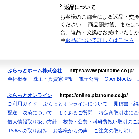
返品について
お客様のご都合による返品・交
ください。 商品開封後、または
合、返品・交換はお受けいたし
⇒
返品について詳しくはこちら
ぷらっとホーム株式会社
—
https://www.plathome.co.jp/
会社概要
株主・投資家情報
電子公告
OpenBlocks
ぷらっとオンライン
—
https://online.plathome.co.jp/
ご利用ガイド
ぷらっとオンラインについて
見積書・納
配送・決済について
よくあるご質問
特定商取引法に基
個人情報取り扱い方針
校費・公費・科研費払い取引のご
IPv6への取り組み
お客様からの声
ご注文の取り消し