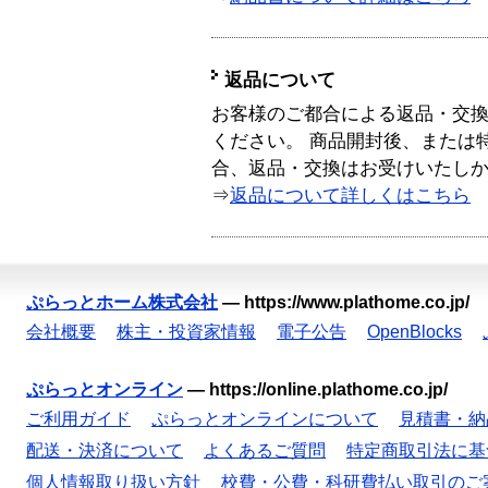
返品について
お客様のご都合による返品・交
ください。 商品開封後、または
合、返品・交換はお受けいたし
⇒
返品について詳しくはこちら
ぷらっとホーム株式会社
—
https://www.plathome.co.jp/
会社概要
株主・投資家情報
電子公告
OpenBlocks
ぷらっとオンライン
—
https://online.plathome.co.jp/
ご利用ガイド
ぷらっとオンラインについて
見積書・納
配送・決済について
よくあるご質問
特定商取引法に基
個人情報取り扱い方針
校費・公費・科研費払い取引のご