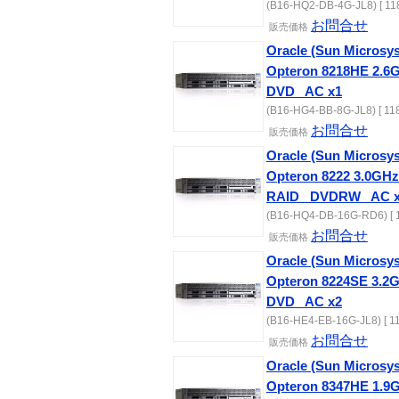
(B16-HQ2-DB-4G-JL8) [ 11
お問合せ
販売価格
Oracle (Sun Microsy
Opteron 8218HE 2.6
DVD_ AC x1
(B16-HG4-BB-8G-JL8) [ 11
お問合せ
販売価格
Oracle (Sun Microsy
Opteron 8222 3.0GH
RAID_ DVDRW_ AC 
(B16-HQ4-DB-16G-RD6) [ 
お問合せ
販売価格
Oracle (Sun Microsy
Opteron 8224SE 3.2
DVD_ AC x2
(B16-HE4-EB-16G-JL8) [ 1
お問合せ
販売価格
Oracle (Sun Microsy
Opteron 8347HE 1.9