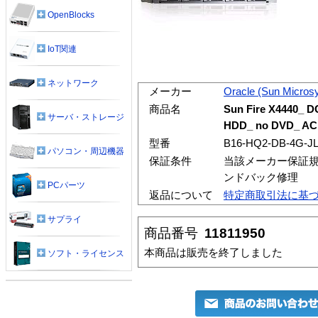
OpenBlocks
IoT関連
ネットワーク
メーカー
Oracle (Sun Micros
商品名
Sun Fire X4440_ D
サーバ・ストレージ
HDD_ no DVD_ AC
型番
B16-HQ2-DB-4G-J
パソコン・周辺機器
保証条件
当該メーカー保証規
ンドバック修理
PCパーツ
返品について
特定商取引法に基
サプライ
商品番号
11811950
本商品は販売を終了しました
ソフト・ライセンス