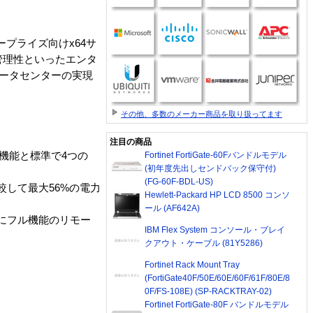
ンタープライズ向けx64サ
、管理性といったエンタ
データセンターの実現
。
その他、多数のメーカー商品を取り扱ってます
注目の商品
機能と標準で4つの
Fortinet FortiGate-60Fバンドルモデル
(初年度先出しセンドバック保守付)
(FG-60F-BDL-US)
比較して最大56%の電力
Hewlett-Packard HP LCD 8500 コンソ
ール (AF642A)
要とせずにフル機能のリモー
IBM Flex System コンソール・ブレイ
クアウト・ケーブル (81Y5286)
Fortinet Rack Mount Tray
(FortiGate40F/50E/60E/60F/61F/80E/8
0F/FS-108E) (SP-RACKTRAY-02)
Fortinet FortiGate-80F バンドルモデル