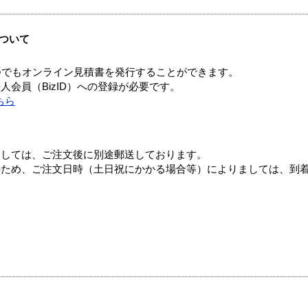
ついて
つでもオンライン見積書を発行することができます。
会員（BizID）への登録が必要です。
ちら
ましては、ご注文後に別途郵送しております。
のため、ご注文日時（土日祝にかかる場合等）によりましては、到