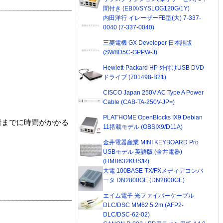
間付き (EBIX/SYSLOG120G/1Y)
内田洋行 イレーザーFB型(大) 7-337-
0040 (7-337-0040)
三菱電機 GX Developer 日本語版
(SW8D5C-GPPW-J)
Hewlett-Packard HP 外付けUSB DVD
ドライブ (701498-B21)
CISCO Japan 250V AC Type A Power
Cable (CAB-TA-250V-JP=)
PLAT'HOME OpenBlocks IX9 Debian
着までに時間がかかる
11搭載モデル (OBSIX9/D11A)
金井電器産業 MINI KEYBOARD Pro
USBモデル 英語版 (金井電器)
(HMB632KUS/R)
大電 100BASE-TX/FXメディアコンバ
ータ DN2800GE (DN2800GE)
エイム電子 光ファイバーケーブル
DLC/DSC MM62.5 2m (AFP2-
DLC/DSC-62-02)