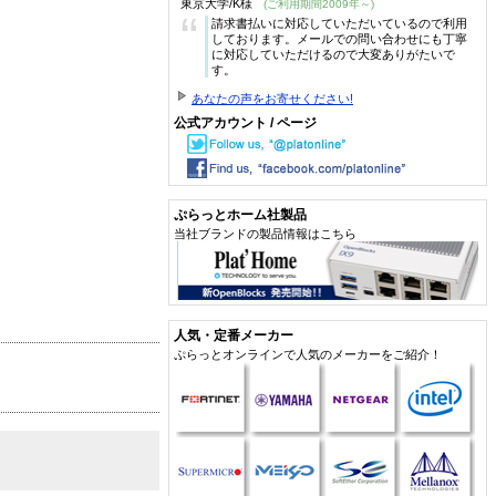
東京大学/K様
(ご利用期間2009年～)
“
請求書払いに対応していただいているので利用
しております。メールでの問い合わせにも丁寧
に対応していただけるので大変ありがたいで
す。
あなたの声をお寄せください!
公式アカウント / ページ
ぷらっとホーム社製品
当社ブランドの製品情報はこちら
人気・定番メーカー
ぷらっとオンラインで人気のメーカーをご紹介！