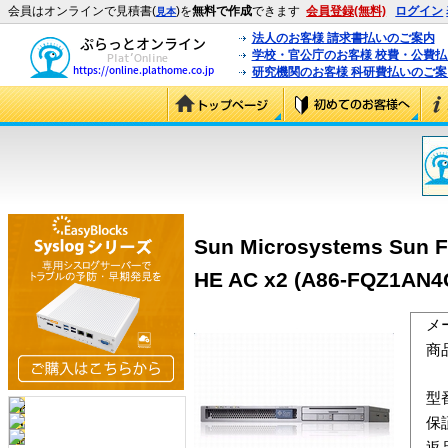
会員はオンラインで見積書(
)を
無料で作成
できます
会員登録(無料)
ログイン
見本
法人のお客様 請求書払いのご案内
学校・官公庁のお客様 校費・公費
研究機関のお客様 科研費払いのご案
Sun Microsystems Sun F
HE AC x2 (A86-FQZ1AN4
メ
商
型
保
返