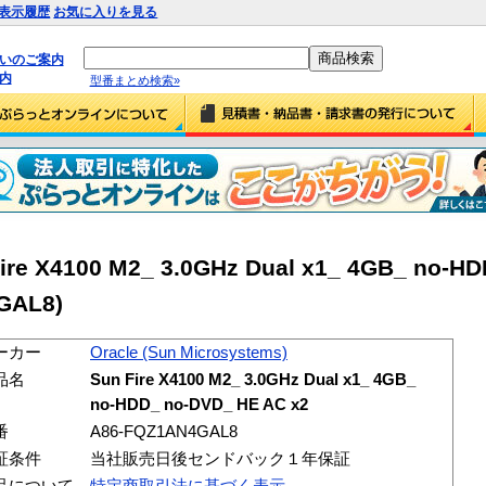
表示履歴
お気に入りを見る
払いのご案内
内
型番まとめ検索»
ire X4100 M2_ 3.0GHz Dual x1_ 4GB_ no-H
GAL8)
ーカー
Oracle (Sun Microsystems)
品名
Sun Fire X4100 M2_ 3.0GHz Dual x1_ 4GB_
no-HDD_ no-DVD_ HE AC x2
番
A86-FQZ1AN4GAL8
証条件
当社販売日後センドバック１年保証
品について
特定商取引法に基づく表示