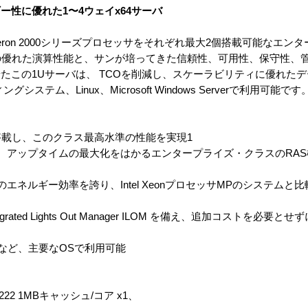
性に優れた1〜4ウェイx64サーバ
MD Opteron 2000シリーズプロセッサをそれぞれ最大2個搭載可能なエ
セッサの優れた演算性能と、サンが培ってきた信頼性、可用性、保守性
たこの1Uサーバは、 TCOを削減し、スケーラビリティに優れた
システム、Linux、Microsoft Windows Serverで利用可能です
サを搭載し、このクラス最高水準の性能を実現1
て、アップタイムの最大化をはかるエンタープライズ・クラスのRAS
エネルギー効率を誇り、Intel XeonプロセッサMPのシステムと
rated Lights Out Manager ILOM を備え、追加コストを必
indowsなど、主要なOSで利用可能
 2222 1MBキャッシュ/コア x1、