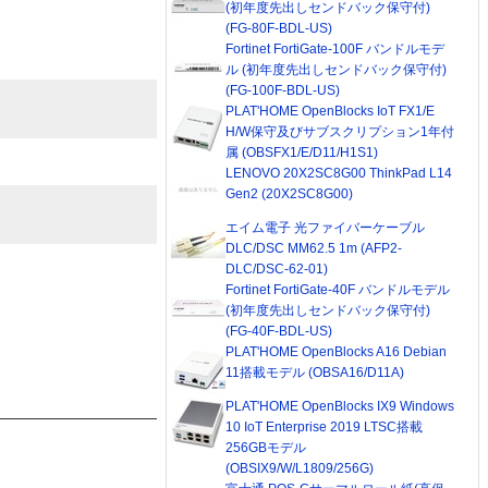
(初年度先出しセンドバック保守付)
(FG-80F-BDL-US)
Fortinet FortiGate-100F バンドルモデ
ル (初年度先出しセンドバック保守付)
(FG-100F-BDL-US)
PLAT'HOME OpenBlocks IoT FX1/E
H/W保守及びサブスクリプション1年付
属 (OBSFX1/E/D11/H1S1)
LENOVO 20X2SC8G00 ThinkPad L14
Gen2 (20X2SC8G00)
エイム電子 光ファイバーケーブル
DLC/DSC MM62.5 1m (AFP2-
DLC/DSC-62-01)
Fortinet FortiGate-40F バンドルモデル
(初年度先出しセンドバック保守付)
(FG-40F-BDL-US)
PLAT'HOME OpenBlocks A16 Debian
11搭載モデル (OBSA16/D11A)
PLAT'HOME OpenBlocks IX9 Windows
10 IoT Enterprise 2019 LTSC搭載
256GBモデル
(OBSIX9/W/L1809/256G)