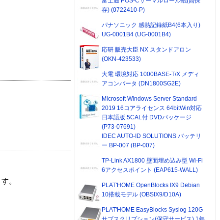
富士通 POS-Cサーマルロール紙(高保
存) (0722410-P)
パナソニック 感熱記録紙B4(6本入り)
UG-0001B4 (UG-0001B4)
応研 販売大臣 NX スタンドアロン
(OKN-423533)
大電 環境対応 1000BASE-T/X メディ
アコンバータ (DN1800SG2E)
Microsoft Windows Server Standard
2019 16コアライセンス 64bitWin対応
日本語版 5CAL付 DVDパッケージ
(P73-07691)
IDEC AUTO-ID SOLUTIONS バッテリ
ー BP-007 (BP-007)
TP-Link AX1800 壁面埋め込み型 Wi-Fi
6アクセスポイント (EAP615-WALL)
ます。
PLAT'HOME OpenBlocks IX9 Debian
10搭載モデル (OBSIX9/D10A)
PLAT'HOME EasyBlocks Syslog 120G
サブスクリプション(保守サービス) 1年