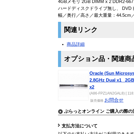
4GBメモリ 2GB DIMM x 2 DDR2-667
ハードディスクドライブ無し、 DVDド
幅／奥行／高さ／最大重量：44.5cm／6
関連リンク
商品詳細
オプション品・関連商
Oracle (Sun Microsy
2.8GHz Dual x1_ 2G
x2
(A86-FPZ1AN2GAL8) [ 118
お問合せ
販売価格
ぷらっとオンライン ご購入の際の
支払方法について