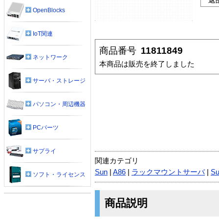
OpenBlocks
IoT関連
商品番号
11811849
ネットワーク
本商品は販売を終了しました
サーバ・ストレージ
パソコン・周辺機器
PCパーツ
サプライ
関連カテゴリ
Sun
|
A86
|
ラックマウントサーバ
|
Su
ソフト・ライセンス
商品説明