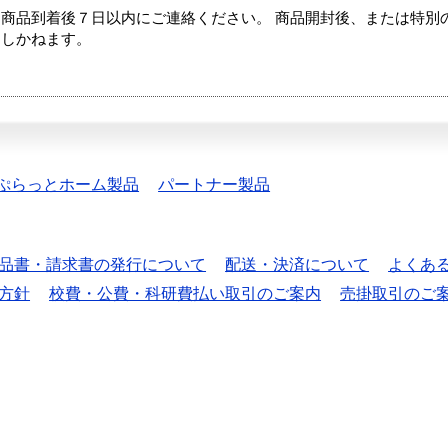
商品到着後７日以内にご連絡ください。 商品開封後、または特別
たしかねます。
ぷらっとホーム製品
パートナー製品
品書・請求書の発行について
配送・決済について
よくあ
方針
校費・公費・科研費払い取引のご案内
売掛取引のご