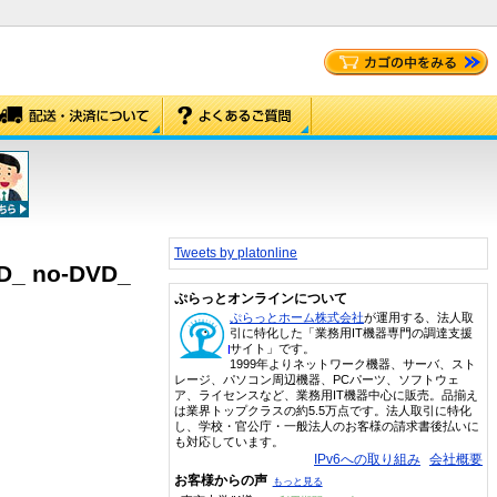
Tweets by platonline
DD_ no-DVD_
ぷらっとオンラインについて
ぷらっとホーム株式会社
が運用する、法人取
引に特化した「業務用IT機器専門の調達支援
サイト」です。
1999年よりネットワーク機器、サーバ、スト
レージ、パソコン周辺機器、PCパーツ、ソフトウェ
ア、ライセンスなど、業務用IT機器中心に販売。品揃え
は業界トップクラスの約5.5万点です。法人取引に特化
し、学校・官公庁・一般法人のお客様の請求書後払いに
も対応しています。
IPv6への取り組み
会社概要
お客様からの声
もっと見る