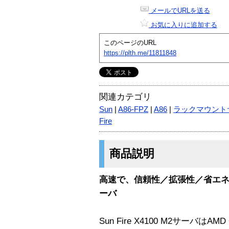
メールでURLを送る
お気に入りに追加する
このページのURL
https://plth.me/11811848
関連カテゴリ
Sun
|
A86-FPZ
|
A86
|
ラックマウント
Fire
商品説明
高速で、信頼性／拡張性／省エネル
ーバ
Sun Fire X4100 M2サーバはA