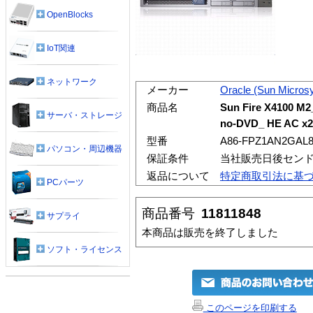
OpenBlocks
IoT関連
ネットワーク
メーカー
Oracle (Sun Micros
商品名
Sun Fire X4100 M
サーバ・ストレージ
no-DVD_ HE AC x2
型番
A86-FPZ1AN2GAL
パソコン・周辺機器
保証条件
当社販売日後セン
返品について
特定商取引法に基
PCパーツ
商品番号
11811848
サプライ
本商品は販売を終了しました
ソフト・ライセンス
このページを印刷する