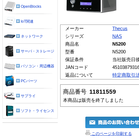
OpenBlocks
IoT関連
メーカー
Thecus
シリーズ
NAS
ネットワーク
商品名
N5200
サーバ・ストレージ
型番
N5200
保証条件
当社販売日
パソコン・周辺機器
JANコード
4510387931
返品について
特定商取引
PCパーツ
商品番号
11811559
サプライ
本商品は販売を終了しました
ソフト・ライセンス
このページを印刷する