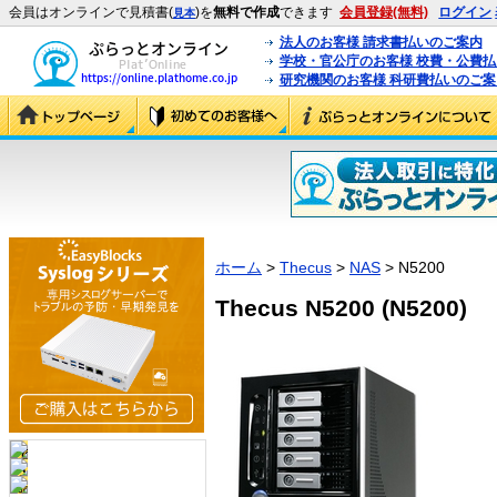
会員はオンラインで見積書(
)を
無料で作成
できます
会員登録(無料)
ログイン
見本
法人のお客様 請求書払いのご案内
学校・官公庁のお客様 校費・公費
研究機関のお客様 科研費払いのご案
ホーム
>
Thecus
>
NAS
> N5200
Thecus N5200 (N5200)