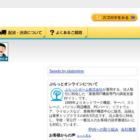
Tweets by platonline
ぷらっとオンラインについて
ぷらっとホーム株式会社
が運用する、法人取
引に特化した「業務用IT機器専門の調達支援
サイト」です。
1999年よりネットワーク機器、サーバ、スト
レージ、パソコン周辺機器、PCパーツ、ソフトウェ
ア、ライセンスなど、業務用IT機器中心に販売。品揃え
は業界トップクラスの約5.5万点です。法人取引に特化
し、学校・官公庁・一般法人のお客様の請求書後払いに
も対応しています。
IPv6への取り組み
会社概要
お客様からの声
もっと見る