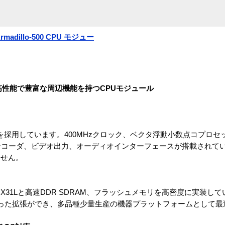
dillo-500 CPU モジュー
載し、高性能で豊富な周辺機能を持つCPUモジュール
MX31L）を採用しています。400MHzクロック、ベクタ浮動小数点コプロセッ
エンコーダ、ビデオ出力、オーディオインターフェースが搭載されて
ません。
i.MX31Lと高速DDR SDRAM、フラッシュメモリを高密度に実装し
った拡張ができ、多品種少量生産の機器プラットフォームとして最