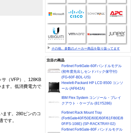
その他、多数のメーカー商品を取り扱ってます
注目の商品
Fortinet FortiGate-60Fバンドルモデル
(初年度先出しセンドバック保守付)
(FG-60F-BDL-US)
サ（VFP）、128KB
Hewlett-Packard HP LCD 8500 コンソ
います。低消費電力で
ール (AF642A)
IBM Flex System コンソール・ブレイ
クアウト・ケーブル (81Y5286)
Fortinet Rack Mount Tray
ています。280ピンのコ
(FortiGate40F/50E/60E/60F/61F/80E/8
適です。
0F/FS-108E) (SP-RACKTRAY-02)
Fortinet FortiGate-80F バンドルモデル