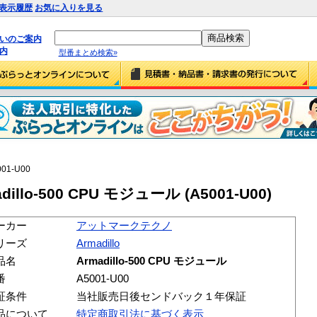
表示履歴
お気に入りを見る
払いのご案内
内
型番まとめ検索»
001-U00
lo-500 CPU モジュール (A5001-U00)
ーカー
アットマークテクノ
リーズ
Armadillo
品名
Armadillo-500 CPU モジュール
番
A5001-U00
証条件
当社販売日後センドバック１年保証
品について
特定商取引法に基づく表示