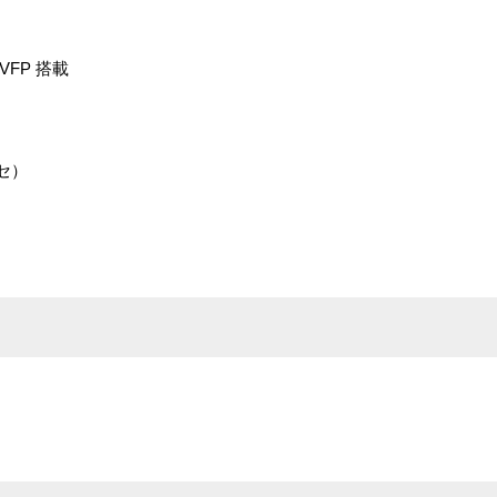
FP 搭載
ロセ）