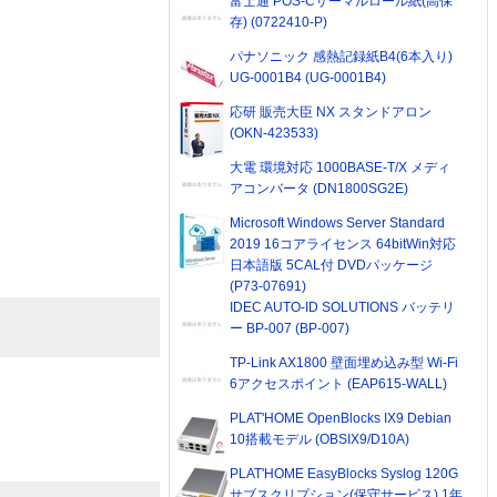
富士通 POS-Cサーマルロール紙(高保
存) (0722410-P)
パナソニック 感熱記録紙B4(6本入り)
UG-0001B4 (UG-0001B4)
応研 販売大臣 NX スタンドアロン
(OKN-423533)
大電 環境対応 1000BASE-T/X メディ
アコンバータ (DN1800SG2E)
Microsoft Windows Server Standard
2019 16コアライセンス 64bitWin対応
日本語版 5CAL付 DVDパッケージ
(P73-07691)
IDEC AUTO-ID SOLUTIONS バッテリ
ー BP-007 (BP-007)
TP-Link AX1800 壁面埋め込み型 Wi-Fi
6アクセスポイント (EAP615-WALL)
PLAT'HOME OpenBlocks IX9 Debian
10搭載モデル (OBSIX9/D10A)
PLAT'HOME EasyBlocks Syslog 120G
サブスクリプション(保守サービス) 1年