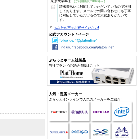
東京大学/K様
(ご利用期間2009年～)
“
請求書払いに対応していただいているので利用
しております。メールでの問い合わせにも丁寧
に対応していただけるので大変ありがたいで
す。
あなたの声をお寄せください!
公式アカウント / ページ
ぷらっとホーム社製品
当社ブランドの製品情報はこちら
人気・定番メーカー
ぷらっとオンラインで人気のメーカーをご紹介！