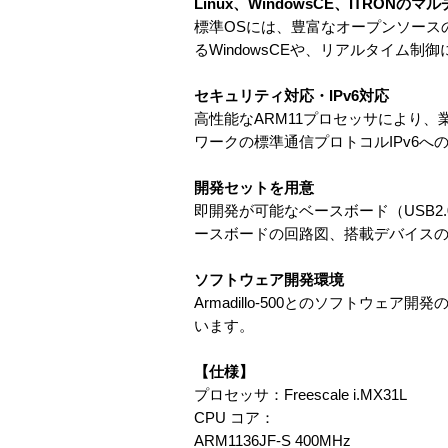
Linux、WindowsCE、ITRONのマ
標準OSには、豊富なオープンソースの
るWindowsCEや、リアルタイム制
セキュリティ対応・IPv6対応
高性能なARM11プロセッサにより、
ワークの標準通信プロトコルIPv6へ
開発セットを用意
即開発が可能なベースボード（USB2
ースボードの回路図、搭載デバイスのL
ソフトウェア開発環境
Armadillo-500とのソフトウェア
います。
【仕様】
プロセッサ：Freescale i.MX31L
CPU コア：
ARM1136JF-S 400MHz