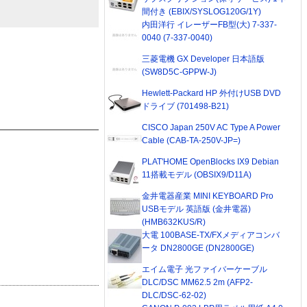
間付き (EBIX/SYSLOG120G/1Y)
内田洋行 イレーザーFB型(大) 7-337-
0040 (7-337-0040)
三菱電機 GX Developer 日本語版
(SW8D5C-GPPW-J)
Hewlett-Packard HP 外付けUSB DVD
ドライブ (701498-B21)
CISCO Japan 250V AC Type A Power
Cable (CAB-TA-250V-JP=)
PLAT'HOME OpenBlocks IX9 Debian
11搭載モデル (OBSIX9/D11A)
金井電器産業 MINI KEYBOARD Pro
USBモデル 英語版 (金井電器)
(HMB632KUS/R)
大電 100BASE-TX/FXメディアコンバ
ータ DN2800GE (DN2800GE)
エイム電子 光ファイバーケーブル
DLC/DSC MM62.5 2m (AFP2-
DLC/DSC-62-02)