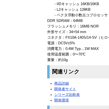
- I/Dキャッシュ 16KB/16KB
- L2キャッシュ 128KB
- ベクタ浮動小数点コプロセッサ V
DDR SDRAM：64MB
フラッシュメモリ：16MB NOR
外形サイズ：34×54 mm
コネクタ：FX10A-140S/14-SV（ヒ
電源：DC5V±5%
消費電力：0.4W Typ. , 1W MAX
使用温度範囲：0〜70℃
重量：約10g
関連リンク
商品詳細
開発者サイト
シリーズ比較表
開発環境