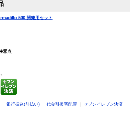
品
adillo-500 開発用セット
注意点
す。
｜
銀行振込(前払い)
｜
代金引換宅配便
｜
セブンイレブン決済