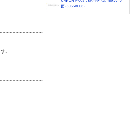
CANON P-002 LBP用ラベル用紙 A4 0
面 (6055A006)
ます。