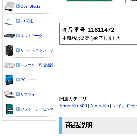
OpenBlocks
IoT関連
商品番号
11811472
ネットワーク
本商品は販売を終了しました
サーバ・ストレージ
パソコン・周辺機器
PCパーツ
サプライ
関連カテゴリ
Armadillo-500
|
Armadillo
|
マイクロサ
ソフト・ライセンス
商品説明