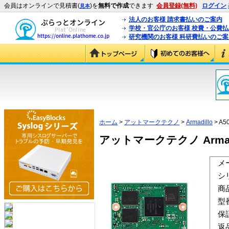
会員はオンラインで見積書(
)を
無料で作成
できます
会員登録(無料)
ログイン
見本
法人のお客様 請求書払いのご案内
学校・官公庁のお客様 校費・公費
研究機関のお客様 科研費払いのご案
ホーム
>
アットマークテクノ
>
Armadillo
> A5
アットマークテクノ Armadil
メ
シ
商
型
保
返