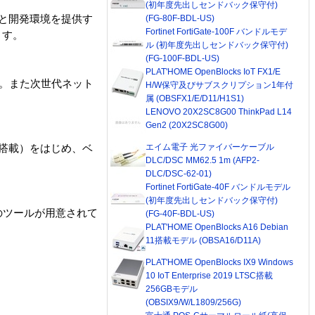
(初年度先出しセンドバック保守付)
Iと開発環境を提供す
(FG-80F-BDL-US)
Fortinet FortiGate-100F バンドルモデ
ます。
ル (初年度先出しセンドバック保守付)
(FG-100F-BDL-US)
PLAT'HOME OpenBlocks IoT FX1/E
す。また次世代ネット
H/W保守及びサブスクリプション1年付
属 (OBSFX1/E/D11/H1S1)
LENOVO 20X2SC8G00 ThinkPad L14
Gen2 (20X2SC8G00)
エイム電子 光ファイバーケーブル
を搭載）をはじめ、ベ
DLC/DSC MM62.5 1m (AFP2-
DLC/DSC-62-01)
Fortinet FortiGate-40F バンドルモデル
(初年度先出しセンドバック保守付)
３つのツールが用意されて
(FG-40F-BDL-US)
PLAT'HOME OpenBlocks A16 Debian
11搭載モデル (OBSA16/D11A)
PLAT'HOME OpenBlocks IX9 Windows
10 IoT Enterprise 2019 LTSC搭載
256GBモデル
(OBSIX9/W/L1809/256G)