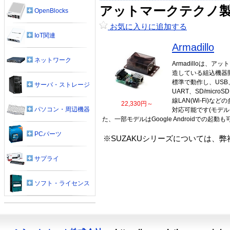
アットマークテクノ
OpenBlocks
お気に入りに追加する
IoT関連
Armadillo
ネットワーク
Armadilloは、
造している組込機器開
標準で動作し、USB、E
サーバ・ストレージ
UART、SD/micr
線LAN(Wi-Fi)
22,330円～
パソコン・周辺機器
対応可能です(モデル
た、一部モデルはGoogle Androidでの起
PCパーツ
※SUZAKUシリーズについては、
サプライ
ソフト・ライセンス