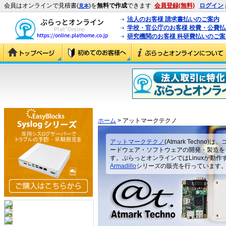
会員はオンラインで見積書(
)を
無料で作成
できます
会員登録(無料)
ログイン
見本
法人のお客様 請求書払いのご案内
学校・官公庁のお客様 校費・公費
研究機関のお客様 科研費払いのご案
ホーム
> アットマークテクノ
アットマークテクノ
(Atmark Techn
ードウェア・ソフトウェアの開発・製造を
す。ぷらっとオンラインではLinuxが動
Armadillo
シリーズの販売を行っています