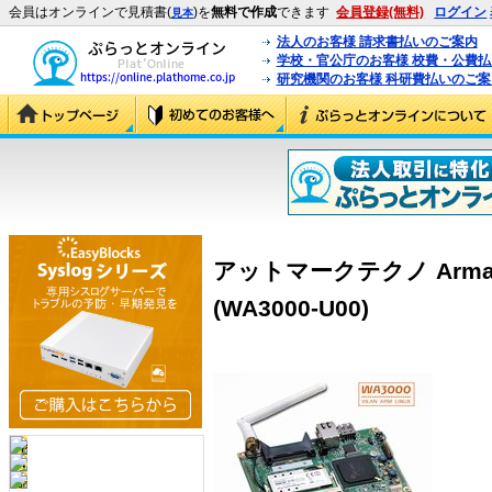
会員はオンラインで見積書(
)を
無料で作成
できます
会員登録(無料)
ログイン
見本
法人のお客様 請求書払いのご案内
学校・官公庁のお客様 校費・公費
研究機関のお客様 科研費払いのご案
アットマークテクノ Armad
(WA3000-U00)