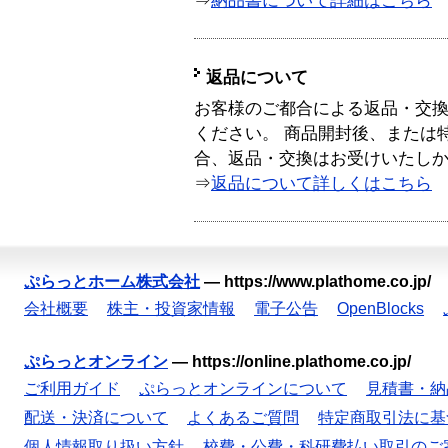
⇒
納品書について詳細はこちら
返品について
お客様のご都合による返品・交
ください。 商品開封後、または
合、返品・交換はお受けいたし
⇒
返品について詳しくはこちら
ぷらっとホーム株式会社
—
https://www.plathome.co.jp/
会社概要
株主・投資家情報
電子公告
OpenBlocks
ぷらっとオンライン
—
https://online.plathome.co.jp/
ご利用ガイド
ぷらっとオンラインについて
見積書・納
配送・決済について
よくあるご質問
特定商取引法に基
個人情報取り扱い方針
校費・公費・科研費払い取引のご