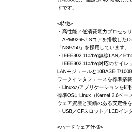
ドです。
<特徴>
・高性能／低消費電力プロセッサ「
ARM926EJ-Sコアを搭載したDigi 
「NS9750」を採用しています。
・IEEE802.11a/b/g無線LAN／Ethe
IEEE802.11a/b/g対応の
LANモジュールと10BASE-T/100
ワークインタフェースを標準搭
・Linuxのアプリケーションを即
標準OSにLinux（Kernel 2
ウェア資産と実績のある安定性
・USB／CFスロット／LCDイ
<ハードウェア仕様>