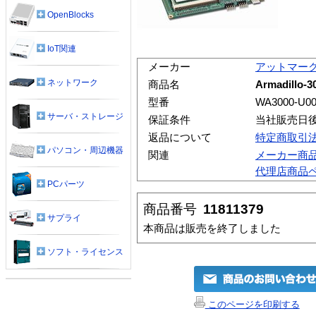
OpenBlocks
IoT関連
メーカー
アットマー
ネットワーク
商品名
Armadillo
型番
WA3000-U0
サーバ・ストレージ
保証条件
当社販売日
返品について
特定商取引
パソコン・周辺機器
関連
メーカー商
代理店商品
PCパーツ
商品番号
11811379
サプライ
本商品は販売を終了しました
ソフト・ライセンス
このページを印刷する