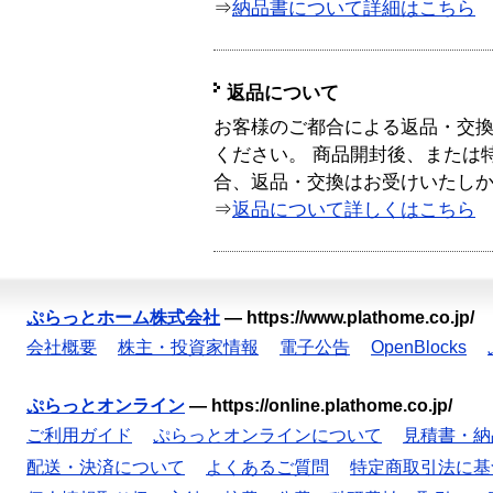
⇒
納品書について詳細はこちら
返品について
お客様のご都合による返品・交
ください。 商品開封後、または
合、返品・交換はお受けいたし
⇒
返品について詳しくはこちら
ぷらっとホーム株式会社
—
https://www.plathome.co.jp/
会社概要
株主・投資家情報
電子公告
OpenBlocks
ぷらっとオンライン
—
https://online.plathome.co.jp/
ご利用ガイド
ぷらっとオンラインについて
見積書・納
配送・決済について
よくあるご質問
特定商取引法に基