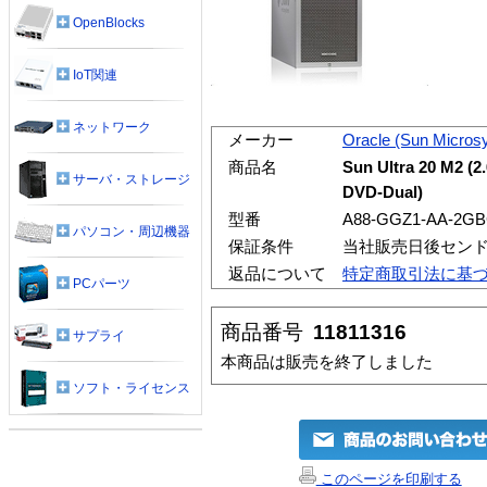
OpenBlocks
IoT関連
ネットワーク
メーカー
Oracle (Sun Micros
商品名
Sun Ultra 20 M2 (2
サーバ・ストレージ
DVD-Dual)
型番
A88-GGZ1-AA-2G
パソコン・周辺機器
保証条件
当社販売日後セン
返品について
特定商取引法に基
PCパーツ
商品番号
11811316
サプライ
本商品は販売を終了しました
ソフト・ライセンス
このページを印刷する