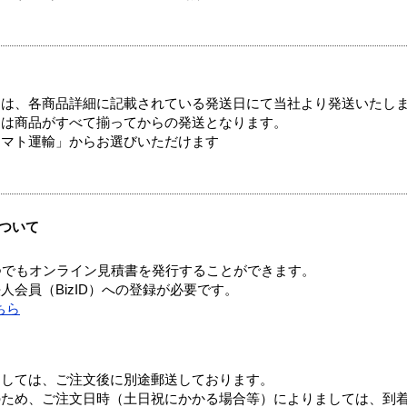
ては、各商品詳細に記載されている発送日にて当社より発送いたし
送は商品がすべて揃ってからの発送となります。
ヤマト運輸」からお選びいただけます
ついて
つでもオンライン見積書を発行することができます。
会員（BizID）への登録が必要です。
ちら
ましては、ご注文後に別途郵送しております。
のため、ご注文日時（土日祝にかかる場合等）によりましては、到