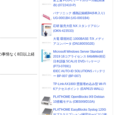
富士通 POS-Cサーマルロール紙(高保
存) (0722410-P)
パナソニック 感熱記録紙B4(6本入り)
UG-0001B4 (UG-0001B4)
応研 販売大臣 NX スタンドアロン
(OKN-423533)
大電 環境対応 1000BASE-T/X メディ
アコンバータ (DN1800SG2E)
Microsoft Windows Server Standard
の事情なく8日以上経
2019 16コアライセンス 64bitWin対応
日本語版 5CAL付 DVDパッケージ
(P73-07691)
IDEC AUTO-ID SOLUTIONS バッテリ
ー BP-007 (BP-007)
TP-Link AX1800 壁面埋め込み型 Wi-Fi
6アクセスポイント (EAP615-WALL)
PLAT'HOME OpenBlocks IX9 Debian
10搭載モデル (OBSIX9/D10A)
PLAT'HOME EasyBlocks Syslog 120G
サブスクリプション(保守サービス) 1年