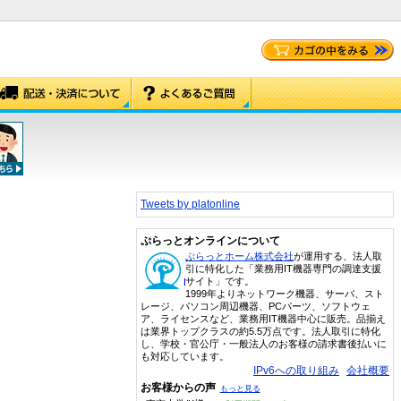
Tweets by platonline
ぷらっとオンラインについて
ぷらっとホーム株式会社
が運用する、法人取
引に特化した「業務用IT機器専門の調達支援
サイト」です。
1999年よりネットワーク機器、サーバ、スト
レージ、パソコン周辺機器、PCパーツ、ソフトウェ
ア、ライセンスなど、業務用IT機器中心に販売。品揃え
は業界トップクラスの約5.5万点です。法人取引に特化
し、学校・官公庁・一般法人のお客様の請求書後払いに
も対応しています。
IPv6への取り組み
会社概要
お客様からの声
もっと見る