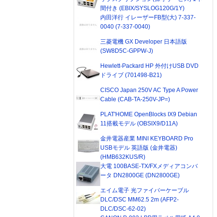
間付き (EBIX/SYSLOG120G/1Y)
内田洋行 イレーザーFB型(大) 7-337-
0040 (7-337-0040)
三菱電機 GX Developer 日本語版
(SW8D5C-GPPW-J)
Hewlett-Packard HP 外付けUSB DVD
ドライブ (701498-B21)
CISCO Japan 250V AC Type A Power
Cable (CAB-TA-250V-JP=)
PLAT'HOME OpenBlocks IX9 Debian
11搭載モデル (OBSIX9/D11A)
金井電器産業 MINI KEYBOARD Pro
USBモデル 英語版 (金井電器)
(HMB632KUS/R)
大電 100BASE-TX/FXメディアコンバ
ータ DN2800GE (DN2800GE)
エイム電子 光ファイバーケーブル
DLC/DSC MM62.5 2m (AFP2-
DLC/DSC-62-02)