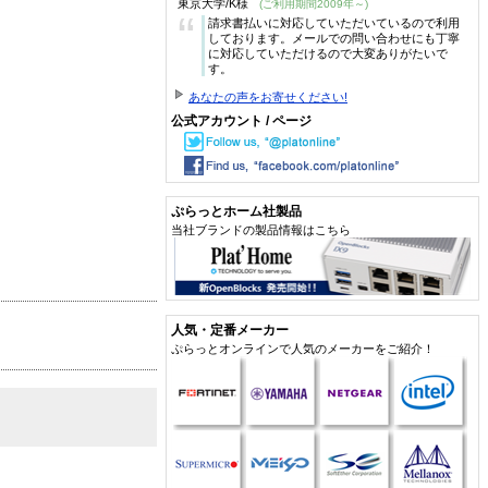
東京大学/K様
(ご利用期間2009年～)
“
請求書払いに対応していただいているので利用
しております。メールでの問い合わせにも丁寧
に対応していただけるので大変ありがたいで
す。
あなたの声をお寄せください!
公式アカウント / ページ
ぷらっとホーム社製品
当社ブランドの製品情報はこちら
人気・定番メーカー
ぷらっとオンラインで人気のメーカーをご紹介！