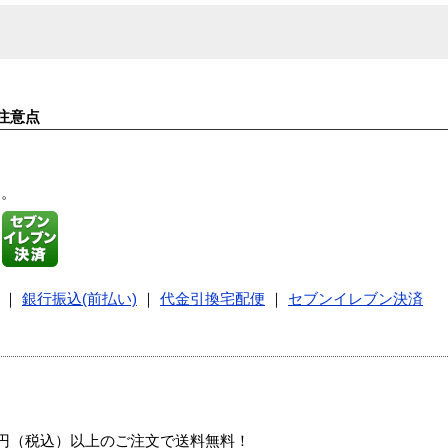
注意点
す。
｜
銀行振込(前払い)
｜
代金引換宅配便
｜
セブンイレブン決済
00円（税込）以上のご注文で送料無料！