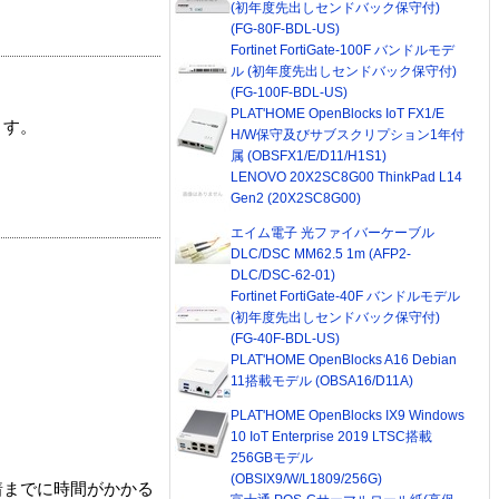
(初年度先出しセンドバック保守付)
(FG-80F-BDL-US)
Fortinet FortiGate-100F バンドルモデ
ル (初年度先出しセンドバック保守付)
(FG-100F-BDL-US)
PLAT'HOME OpenBlocks IoT FX1/E
ます。
H/W保守及びサブスクリプション1年付
属 (OBSFX1/E/D11/H1S1)
LENOVO 20X2SC8G00 ThinkPad L14
Gen2 (20X2SC8G00)
エイム電子 光ファイバーケーブル
DLC/DSC MM62.5 1m (AFP2-
DLC/DSC-62-01)
Fortinet FortiGate-40F バンドルモデル
(初年度先出しセンドバック保守付)
(FG-40F-BDL-US)
PLAT'HOME OpenBlocks A16 Debian
11搭載モデル (OBSA16/D11A)
PLAT'HOME OpenBlocks IX9 Windows
10 IoT Enterprise 2019 LTSC搭載
256GBモデル
(OBSIX9/W/L1809/256G)
着までに時間がかかる