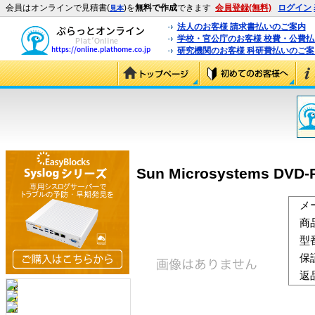
会員はオンラインで見積書(
)を
無料で作成
できます
会員登録(無料)
ログイン
見本
法人のお客様 請求書払いのご案内
学校・官公庁のお客様 校費・公費
研究機関のお客様 科研費払いのご案
Sun Microsystems DVD-R
メ
商
型
保
返