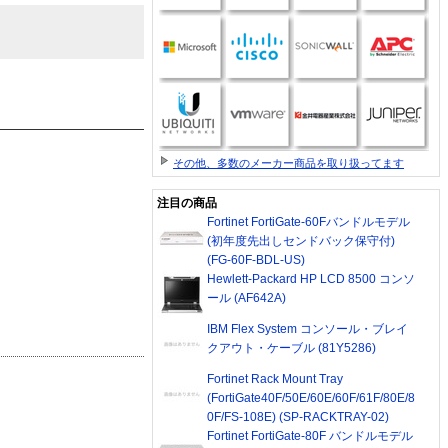
その他、多数のメーカー商品を取り扱ってます
注目の商品
Fortinet FortiGate-60Fバンドルモデル
(初年度先出しセンドバック保守付)
(FG-60F-BDL-US)
Hewlett-Packard HP LCD 8500 コンソ
ール (AF642A)
IBM Flex System コンソール・ブレイ
クアウト・ケーブル (81Y5286)
Fortinet Rack Mount Tray
(FortiGate40F/50E/60E/60F/61F/80E/8
0F/FS-108E) (SP-RACKTRAY-02)
Fortinet FortiGate-80F バンドルモデル