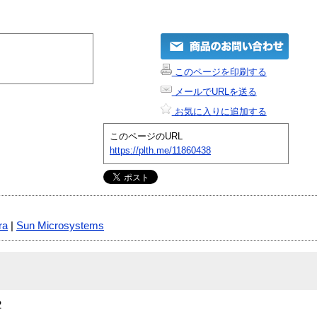
このページを印刷する
メールでURLを送る
お気に入りに追加する
このページのURL
https://plth.me/11860438
ra
|
Sun Microsystems
2