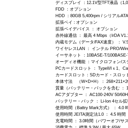
ディスプレイ ：12.1V型TFT液晶（1,0
FDD ：オプション
HDD ：80GB 5,400rpm / シリアルATA 
拡張ベイ : オプション
拡張ベイデバイス ： オプション
赤外線通信 ： 最高 4 Mbps（IrDA V1
内蔵モデム（データ/FAX速度） ： V.
ワイヤレスLAN ： インテル PRO/Wireles
イーサネット ：10BASE-T/100BASE-T
オーディオ機能 ：マイクロフォン/
PCカードスロット ： TypeII/Iｘ1、Ca
カードスロット：SDカード・スロット×1 S
本体寸法 （W×D×H）： 268×211×2
質量（バッテリー・パックを含む ： 1.
ACアダプター ： AC100-240V 50/60H
バッテリー・パック ： Li-Ion 4セ
使用時間（Battry Mark方式） ： 4.0
使用時間 JEITA測定法1.0 ： 4.5 時間
充電時間 ： 3.0時間（パワーオフ/サス
消費電力 ： 標準 9.3W / 最大 65W