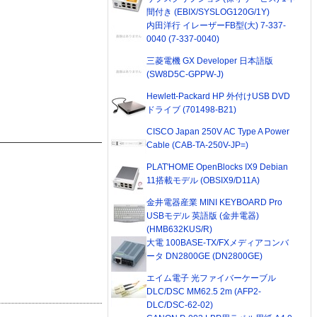
間付き (EBIX/SYSLOG120G/1Y)
内田洋行 イレーザーFB型(大) 7-337-
0040 (7-337-0040)
三菱電機 GX Developer 日本語版
(SW8D5C-GPPW-J)
Hewlett-Packard HP 外付けUSB DVD
ドライブ (701498-B21)
CISCO Japan 250V AC Type A Power
Cable (CAB-TA-250V-JP=)
PLAT'HOME OpenBlocks IX9 Debian
11搭載モデル (OBSIX9/D11A)
金井電器産業 MINI KEYBOARD Pro
USBモデル 英語版 (金井電器)
(HMB632KUS/R)
大電 100BASE-TX/FXメディアコンバ
ータ DN2800GE (DN2800GE)
エイム電子 光ファイバーケーブル
DLC/DSC MM62.5 2m (AFP2-
DLC/DSC-62-02)