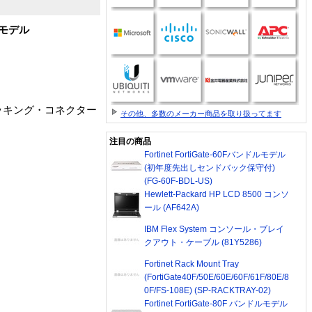
語モデル
応 、ドッキング・コネクター
その他、多数のメーカー商品を取り扱ってます
注目の商品
Fortinet FortiGate-60Fバンドルモデル
(初年度先出しセンドバック保守付)
(FG-60F-BDL-US)
Hewlett-Packard HP LCD 8500 コンソ
ール (AF642A)
IBM Flex System コンソール・ブレイ
クアウト・ケーブル (81Y5286)
Fortinet Rack Mount Tray
(FortiGate40F/50E/60E/60F/61F/80E/8
0F/FS-108E) (SP-RACKTRAY-02)
Fortinet FortiGate-80F バンドルモデル