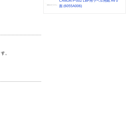
CANON P-002 LBP用ラベル用紙 A4 0
面 (6055A006)
ます。