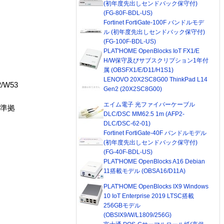
(初年度先出しセンドバック保守付)
(FG-80F-BDL-US)
Fortinet FortiGate-100F バンドルモデ
ル (初年度先出しセンドバック保守付)
(FG-100F-BDL-US)
PLAT'HOME OpenBlocks IoT FX1/E
H/W保守及びサブスクリプション1年付
属 (OBSFX1/E/D11/H1S1)
LENOVO 20X2SC8G00 ThinkPad L14
/W53
Gen2 (20X2SC8G00)
エイム電子 光ファイバーケーブル
オ準拠
DLC/DSC MM62.5 1m (AFP2-
DLC/DSC-62-01)
Fortinet FortiGate-40F バンドルモデル
(初年度先出しセンドバック保守付)
(FG-40F-BDL-US)
PLAT'HOME OpenBlocks A16 Debian
11搭載モデル (OBSA16/D11A)
PLAT'HOME OpenBlocks IX9 Windows
10 IoT Enterprise 2019 LTSC搭載
256GBモデル
(OBSIX9/W/L1809/256G)