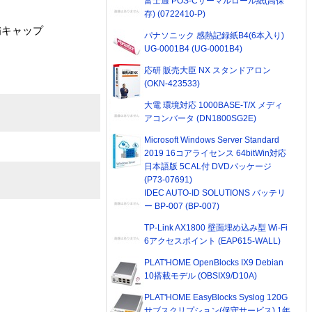
富士通 POS-Cサーマルロール紙(高保
存) (0722410-P)
備キャップ
パナソニック 感熱記録紙B4(6本入り)
UG-0001B4 (UG-0001B4)
応研 販売大臣 NX スタンドアロン
(OKN-423533)
大電 環境対応 1000BASE-T/X メディ
アコンバータ (DN1800SG2E)
Microsoft Windows Server Standard
2019 16コアライセンス 64bitWin対応
日本語版 5CAL付 DVDパッケージ
(P73-07691)
IDEC AUTO-ID SOLUTIONS バッテリ
ー BP-007 (BP-007)
TP-Link AX1800 壁面埋め込み型 Wi-Fi
6アクセスポイント (EAP615-WALL)
PLAT'HOME OpenBlocks IX9 Debian
10搭載モデル (OBSIX9/D10A)
PLAT'HOME EasyBlocks Syslog 120G
サブスクリプション(保守サービス) 1年