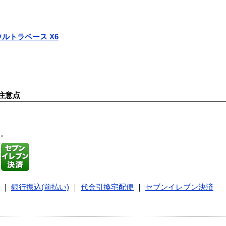
d ウルトラベース X6
注意点
す。
｜
銀行振込(前払い)
｜
代金引換宅配便
｜
セブンイレブン決済