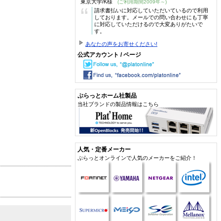
東京大学/K様
(ご利用期間2009年～)
“
請求書払いに対応していただいているので利用
しております。メールでの問い合わせにも丁寧
に対応していただけるので大変ありがたいで
す。
あなたの声をお寄せください!
公式アカウント / ページ
ぷらっとホーム社製品
当社ブランドの製品情報はこちら
人気・定番メーカー
ぷらっとオンラインで人気のメーカーをご紹介！