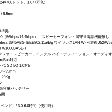
24×768ドット、1,677万色）
/ 9.5mm
.1準拠
90（56kbps/14.4kbps）、スピーカーフォン・留守番電話機能無し
s 3945ABG IEEE802.11a/b/g ワイヤレスLAN Wi-Fi準拠 J52/W52
X/1000BASE-T
ステレオ・スピーカー、インテル ハイ・デフィニション・オーディ
rdBus対応
D I/O 1.0対応
0〜35mm
29Kg
z
ル拡張容量バッテリー
 時間
ペンド）/ 3.0-6.0時間（使用時）