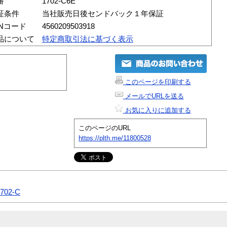
番
1702-C6E
証条件
当社販売日後センドバック１年保証
ANコード
4560209503918
品について
特定商取引法に基づく表示
このページを印刷する
メールでURLを送る
お気に入りに追加する
このページのURL
https://plth.me/11800528
702-C