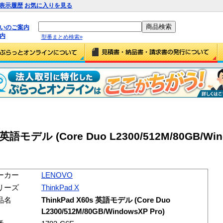
表示履歴
お気に入りを見る
払いのご案内
内
型番まとめ検索»
 英語モデル (Core Duo L2300/512M/80GB/Win
ーカー
LENOVO
リーズ
ThinkPad X
品名
ThinkPad X60s 英語モデル (Core Duo
L2300/512M/80GB/WindowsXP Pro)