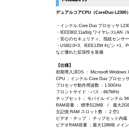
デュアルコアCPU（CoreDuo L2
・インテル Core Duo プロセッサ L2300
・IEEE802.11a/b/g ワイヤレスL
・安心のセキュリティ。指紋センサー搭
・USB2.0×3、IEEE1394 4ピン ×
など優れた拡張性を装備
【仕様】
初期導入済OS ： Microsoft Windows XP 
CPU ：インテル Core Duo プロセッサ 
プロセッサ動作周波数 ：1.50GHz
フロントサイド・バス：667MHz
チップセット： モバイル インテル 945G
RAM容量 ： 標準512MB / 最大2GB P
主記憶 RAM スロット数 ： 2 空1
ビデオ・チップ ： チップセット内蔵
ビデオRAM容量 ：最大128MB メ