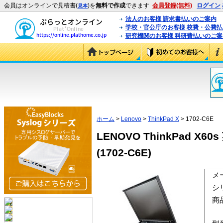
会員はオンラインで見積書(
)を
無料で作成
できます
会員登録(無料)
ログイン
見本
法人のお客様 請求書払いのご案内
学校・官公庁のお客様 校費・公費
研究機関のお客様 科研費払いのご案
ホーム
>
Lenovo
>
ThinkPad X
> 1702-C6E
LENOVO ThinkPad X60s
(1702-C6E)
メ
シ
商