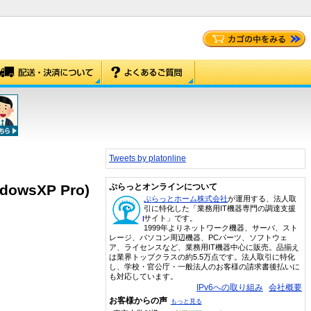
Tweets by platonline
dowsXP Pro)
ぷらっとオンラインについて
ぷらっとホーム株式会社
が運用する、法人取
引に特化した「業務用IT機器専門の調達支援
サイト」です。
1999年よりネットワーク機器、サーバ、スト
レージ、パソコン周辺機器、PCパーツ、ソフトウェ
ア、ライセンスなど、業務用IT機器中心に販売。品揃え
は業界トップクラスの約5.5万点です。法人取引に特化
し、学校・官公庁・一般法人のお客様の請求書後払いに
も対応しています。
IPv6への取り組み
会社概要
お客様からの声
もっと見る