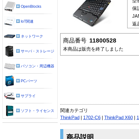
型
OpenBlocks
保
J
IoT関連
返
ネットワーク
商品番号
11800528
本商品は販売を終了しました
サーバ・ストレージ
パソコン・周辺機器
PCパーツ
サプライ
関連カテゴリ
ソフト・ライセンス
ThinkPad
|
1702-C6
|
ThinkPad X60
|
1
商品説明