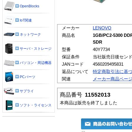
OpenBlocks
IoT関連
メーカー
LENOVO
ネットワーク
商品名
1GB/PC2-5300 D
SDR
サーバ・ストレージ
型番
40Y7734
保証条件
当社販売日後セン
パソコン・周辺機器
JANコード
4560209495831
返品について
特定商取引法に基
PCパーツ
関連
メーカー商品ペー
サプライ
商品番号
11552013
本商品は販売を終了しました
ソフト・ライセンス