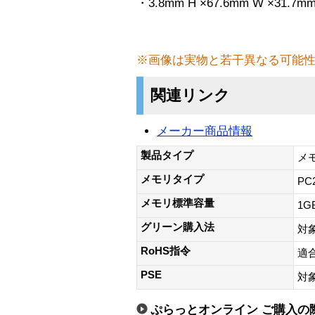
・3.8mm H ×67.6mm W ×31.7mm
※画像は実物と若干異なる可能
関連リンク
メーカー商品情報
製品タイプ
メ
メモリタイプ
PC2
メモリ標準容量
1G
グリーン購入法
対
RoHS指令
適
PSE
対
ぷらっとオンライン ご購入の