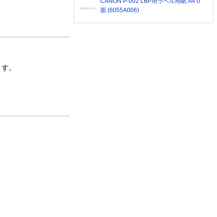
CANON P-002 LBP用ラベル用紙 A4 0
面 (6055A006)
ます。