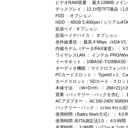
ビデオRAM容量 ：最大128MB メ
ディスプレイ ：12.1V型TFT液晶（1,0
FDD ：オプション
HDD ：40GB 5,400rpm / シリアルATA 
拡張ベイ : オプション
拡張ベイデバイス ： オプション
赤外線通信 ： 最高 4 Mbps（IrDA V1
内蔵モデム（データ/FAX速度） ： V.
ワイヤレスLAN ： インテル PRO/Wireles
イーサネット ：10BASE-T/100BASE-T
オーディオ機能 ：マイクロフォン/
PCカードスロット ： TypeII/Iｘ1、Ca
カードスロット：SDカード・スロット×1 S
本体寸法 （W×D×H）： 268×211×2
質量（バッテリー・パックを含む ： 1.
ACアダプター ： AC100-240V 50/60H
バッテリー・パック ： Li-Ion 4セ
使用時間（Battry Mark方式） ： 4.0
使用時間 JEITA測定法1.0 ： 4.5 時間
充電時間 ： 3.0時間（パワーオフ/サス