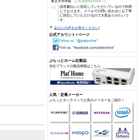
東京大学/K様
(ご利用期間2009年～)
“
請求書払いに対応していただいているので利用
しております。メールでの問い合わせにも丁寧
に対応していただけるので大変ありがたいで
す。
あなたの声をお寄せください!
公式アカウント / ページ
ぷらっとホーム社製品
当社ブランドの製品情報はこちら
人気・定番メーカー
ぷらっとオンラインで人気のメーカーをご紹介！