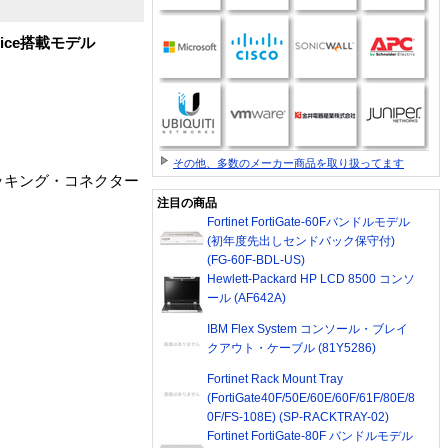
ice搭載モデル
その他、多数のメーカー商品を取り扱ってます
応 、ドッキング・コネクター
注目の商品
Fortinet FortiGate-60Fバンドルモデル
(初年度先出しセンドバック保守付)
(FG-60F-BDL-US)
Hewlett-Packard HP LCD 8500 コンソ
ール (AF642A)
IBM Flex System コンソール・ブレイ
クアウト・ケーブル (81Y5286)
Fortinet Rack Mount Tray
(FortiGate40F/50E/60E/60F/61F/80E/8
0F/FS-108E) (SP-RACKTRAY-02)
Fortinet FortiGate-80F バンドルモデル