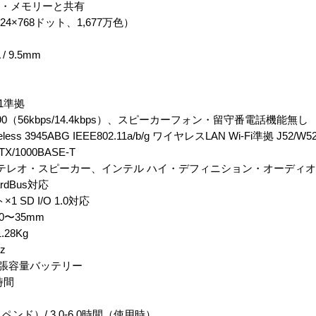
イン・メモリーと共有
24×768ドット、1,677万色）
/ 9.5mm
.1準拠
90（56kbps/14.4kbps）、スピーカーフォン・留守番電話機能無し
s 3945ABG IEEE802.11a/b/g ワイヤレスLAN Wi-Fi準拠 J52/W52
X/1000BASE-T
ステレオ・スピーカー、インテル ハイ・デフィニション・オーディ
rdBus対応
D I/O 1.0対応
0〜35mm
28Kg
z
ル拡張容量バッテリー
 時間
ペンド）/ 3.0-6.0時間（使用時）