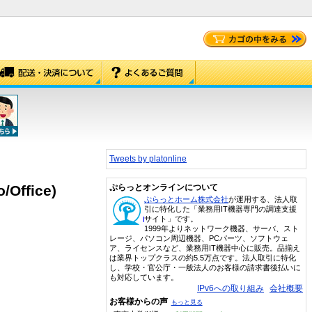
Tweets by platonline
/Office)
ぷらっとオンラインについて
ぷらっとホーム株式会社
が運用する、法人取
引に特化した「業務用IT機器専門の調達支援
サイト」です。
1999年よりネットワーク機器、サーバ、スト
レージ、パソコン周辺機器、PCパーツ、ソフトウェ
ア、ライセンスなど、業務用IT機器中心に販売。品揃え
は業界トップクラスの約5.5万点です。法人取引に特化
し、学校・官公庁・一般法人のお客様の請求書後払いに
も対応しています。
IPv6への取り組み
会社概要
お客様からの声
もっと見る