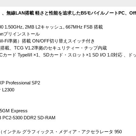
00）、無線LAN搭載 軽さと性能を追求したB5モバイルノートPC、Off
 1.50GHz, 2MB L2キャッシュ, 667MHz FSB 搭載
 Editionプリインストール
AN（Wi-Fi準拠）搭載 ON/OFF切り替えスイッチ付き
載、TCG V1.2準拠のセキュリティー・チップ内蔵
1、PCカード TypeII/I ×1、SDカード・スロット×1 SD I/O 1.0対
 Professional SP2
L2300
M Express
C2-5300 DDR2 SD-RAM
（インテル グラフィックス・メディア・アクセラレータ 950