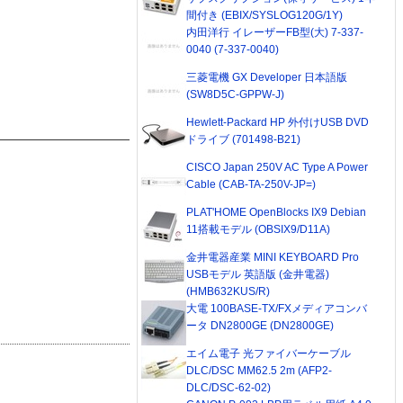
間付き (EBIX/SYSLOG120G/1Y)
内田洋行 イレーザーFB型(大) 7-337-
0040 (7-337-0040)
三菱電機 GX Developer 日本語版
(SW8D5C-GPPW-J)
Hewlett-Packard HP 外付けUSB DVD
ドライブ (701498-B21)
CISCO Japan 250V AC Type A Power
Cable (CAB-TA-250V-JP=)
PLAT'HOME OpenBlocks IX9 Debian
11搭載モデル (OBSIX9/D11A)
金井電器産業 MINI KEYBOARD Pro
USBモデル 英語版 (金井電器)
(HMB632KUS/R)
大電 100BASE-TX/FXメディアコンバ
ータ DN2800GE (DN2800GE)
エイム電子 光ファイバーケーブル
DLC/DSC MM62.5 2m (AFP2-
DLC/DSC-62-02)