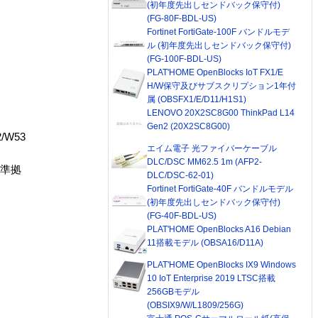
(初年度先出しセンドバック保守付)
(FG-80F-BDL-US)
Fortinet FortiGate-100F バンドルモデ
ル (初年度先出しセンドバック保守付)
(FG-100F-BDL-US)
PLAT'HOME OpenBlocks IoT FX1/E
H/W保守及びサブスクリプション1年付
属 (OBSFX1/E/D11/H1S1)
LENOVO 20X2SC8G00 ThinkPad L14
Gen2 (20X2SC8G00)
/W53
エイム電子 光ファイバーケーブル
DLC/DSC MM62.5 1m (AFP2-
オ準拠
DLC/DSC-62-01)
Fortinet FortiGate-40F バンドルモデル
(初年度先出しセンドバック保守付)
(FG-40F-BDL-US)
PLAT'HOME OpenBlocks A16 Debian
11搭載モデル (OBSA16/D11A)
PLAT'HOME OpenBlocks IX9 Windows
10 IoT Enterprise 2019 LTSC搭載
256GBモデル
(OBSIX9/W/L1809/256G)