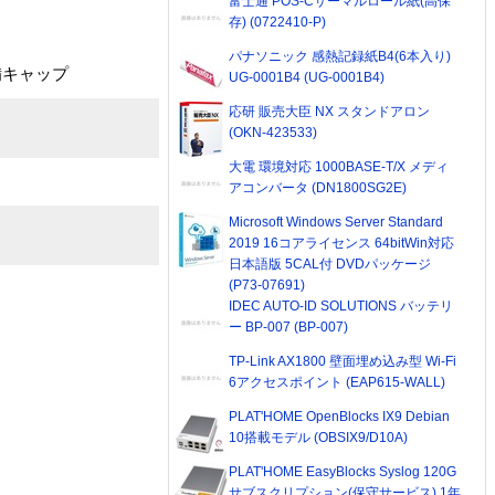
富士通 POS-Cサーマルロール紙(高保
存) (0722410-P)
パナソニック 感熱記録紙B4(6本入り)
備キャップ
UG-0001B4 (UG-0001B4)
応研 販売大臣 NX スタンドアロン
(OKN-423533)
大電 環境対応 1000BASE-T/X メディ
アコンバータ (DN1800SG2E)
Microsoft Windows Server Standard
2019 16コアライセンス 64bitWin対応
日本語版 5CAL付 DVDパッケージ
(P73-07691)
IDEC AUTO-ID SOLUTIONS バッテリ
ー BP-007 (BP-007)
TP-Link AX1800 壁面埋め込み型 Wi-Fi
6アクセスポイント (EAP615-WALL)
PLAT'HOME OpenBlocks IX9 Debian
10搭載モデル (OBSIX9/D10A)
PLAT'HOME EasyBlocks Syslog 120G
サブスクリプション(保守サービス) 1年