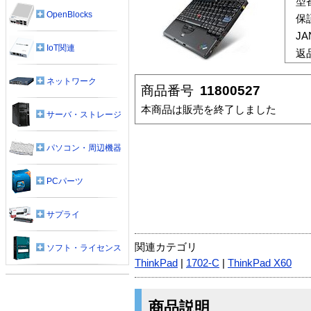
型
OpenBlocks
保
J
IoT関連
返
ネットワーク
商品番号
11800527
本商品は販売を終了しました
サーバ・ストレージ
パソコン・周辺機器
PCパーツ
サプライ
関連カテゴリ
ソフト・ライセンス
ThinkPad
|
1702-C
|
ThinkPad X60
商品説明