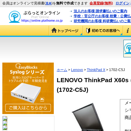
会員はオンラインで見積書(
)を
無料で作成
できます
会員登録(無料)
ログイン
見本
法人のお客様 請求書払いのご案内
学校・官公庁のお客様 校費・公費
研究機関のお客様 科研費払いのご案
ホーム
>
Lenovo
>
ThinkPad X
> 1702-C5J
LENOVO ThinkPad X60s (
(1702-C5J)
メ
シ
商