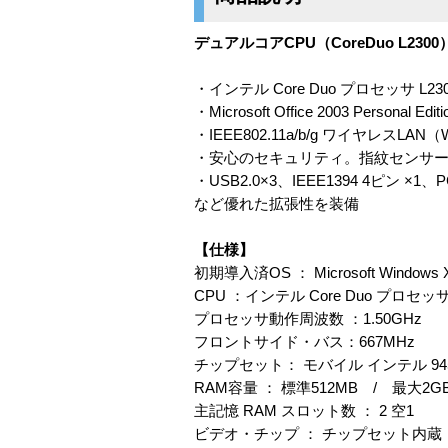
デュアルコアCPU（CoreDuo L23
・インテル Core Duo プロセッサ L2300
・Microsoft Office 2003 Personal
・IEEE802.11a/b/g ワイヤレスL
・安心のセキュリティ。指紋センサー搭
・USB2.0×3、IEEE1394 4ピン ×
など優れた拡張性を装備
【仕様】
初期導入済OS ： Microsoft Windows XP
CPU ：インテル Core Duo プロセッサ 
プロセッサ動作周波数 ：1.50GHz
フロントサイド・バス：667MHz
チップセット： モバイル インテル 945G
RAM容量 ： 標準512MB / 最大2GB P
主記憶 RAM スロット数 ： 2 空1
ビデオ・チップ ： チップセット内蔵