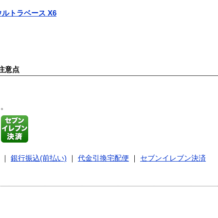
d ウルトラベース X6
注意点
す。
｜
銀行振込(前払い)
｜
代金引換宅配便
｜
セブンイレブン決済