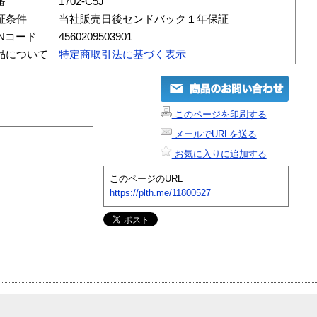
番
1702-C5J
証条件
当社販売日後センドバック１年保証
ANコード
4560209503901
品について
特定商取引法に基づく表示
このページを印刷する
メールでURLを送る
お気に入りに追加する
このページのURL
https://plth.me/11800527