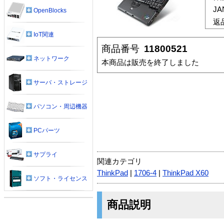
J
OpenBlocks
返
IoT関連
商品番号
11800521
ネットワーク
本商品は販売を終了しました
サーバ・ストレージ
パソコン・周辺機器
PCパーツ
サプライ
関連カテゴリ
ThinkPad
|
1706-4
|
ThinkPad X60
ソフト・ライセンス
商品説明