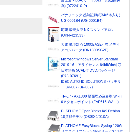
富士通 POS-Cサーマルロール紙(高保
存) (0722410-P)
パナソニック 感熱記録紙B4(6本入り)
UG-0001B4 (UG-0001B4)
応研 販売大臣 NX スタンドアロン
(OKN-423533)
大電 環境対応 1000BASE-T/X メディ
アコンバータ (DN1800SG2E)
Microsoft Windows Server Standard
2019 16コアライセンス 64bitWin対応
日本語版 5CAL付 DVDパッケージ
(P73-07691)
IDEC AUTO-ID SOLUTIONS バッテリ
ー BP-007 (BP-007)
TP-Link AX1800 壁面埋め込み型 Wi-Fi
6アクセスポイント (EAP615-WALL)
PLAT'HOME OpenBlocks IX9 Debian
10搭載モデル (OBSIX9/D10A)
PLAT'HOME EasyBlocks Syslog 120G
サブスクリプション(保守サービス) 1年