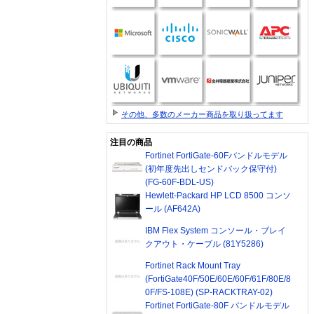
その他、多数のメーカー商品を取り扱ってます
注目の商品
Fortinet FortiGate-60Fバンドルモデル
(初年度先出しセンドバック保守付)
(FG-60F-BDL-US)
Hewlett-Packard HP LCD 8500 コンソ
ール (AF642A)
IBM Flex System コンソール・ブレイ
クアウト・ケーブル (81Y5286)
Fortinet Rack Mount Tray
(FortiGate40F/50E/60E/60F/61F/80E/8
0F/FS-108E) (SP-RACKTRAY-02)
Fortinet FortiGate-80F バンドルモデル