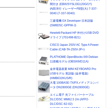
間付き (EBIX/SYSLOG120G/1Y)
内田洋行 イレーザーFB型(大) 7-337-
0040 (7-337-0040)
三菱電機 GX Developer 日本語版
(SW8D5C-GPPW-J)
Hewlett-Packard HP 外付けUSB DVD
ドライブ (701498-B21)
CISCO Japan 250V AC Type A Power
Cable (CAB-TA-250V-JP=)
PLAT'HOME OpenBlocks IX9 Debian
11搭載モデル (OBSIX9/D11A)
金井電器産業 MINI KEYBOARD Pro
USBモデル 英語版 (金井電器)
(HMB632KUS/R)
大電 100BASE-TX/FXメディアコンバ
ータ DN2800GE (DN2800GE)
エイム電子 光ファイバーケーブル
DLC/DSC MM62.5 2m (AFP2-
DLC/DSC-62-02)