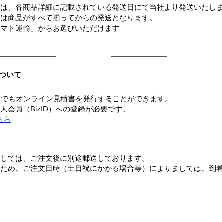
ては、各商品詳細に記載されている発送日にて当社より発送いたし
送は商品がすべて揃ってからの発送となります。
ヤマト運輸」からお選びいただけます
ついて
つでもオンライン見積書を発行することができます。
会員（BizID）への登録が必要です。
ちら
ましては、ご注文後に別途郵送しております。
のため、ご注文日時（土日祝にかかる場合等）によりましては、到