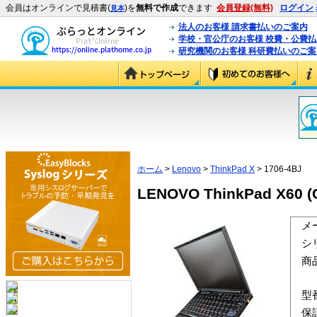
会員はオンラインで見積書(
)を
無料で作成
できます
会員登録(無料)
ログイン
見本
法人のお客様 請求書払いのご案内
学校・官公庁のお客様 校費・公費
研究機関のお客様 科研費払いのご案
ホーム
>
Lenovo
>
ThinkPad X
> 1706-4BJ
LENOVO ThinkPad X60 (C
メ
シ
商
型
保