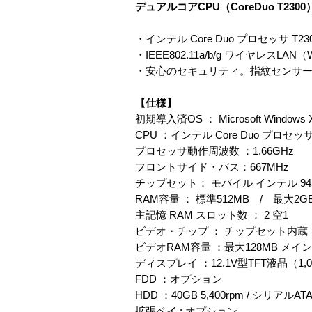
デュアルコアCPU（CoreDuo T23
・インテル Core Duo プロセッサ T2300
・IEEE802.11a/b/g ワイヤレスL
・安心のセキュリティ。指紋センサー搭
【仕様】
初期導入済OS ： Microsoft Windows XP
CPU ：インテル Core Duo プロセッサ 
プロセッサ動作周波数 ：1.66GHz
フロントサイド・バス：667MHz
チップセット： モバイル インテル 945G
RAM容量 ： 標準512MB / 最大2GB P
主記憶 RAM スロット数 ： 2 空1
ビデオ・チップ ： チップセット内蔵
ビデオRAM容量 ：最大128MB メ
ディスプレイ ：12.1V型TFT液晶（1,0
FDD ：オプション
HDD ：40GB 5,400rpm / シリアルATA 
拡張ベイ : オプション