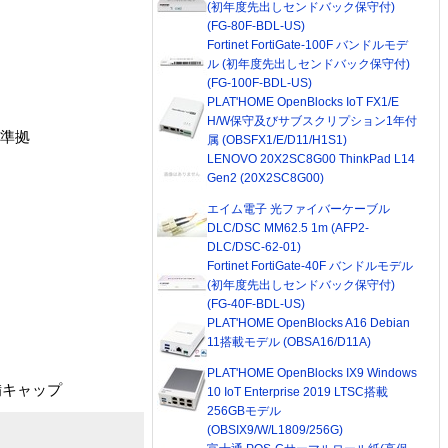
(初年度先出しセンドバック保守付)
(FG-80F-BDL-US)
Fortinet FortiGate-100F バンドルモデ
ル (初年度先出しセンドバック保守付)
(FG-100F-BDL-US)
PLAT'HOME OpenBlocks IoT FX1/E
H/W保守及びサブスクリプション1年付
オ準拠
属 (OBSFX1/E/D11/H1S1)
LENOVO 20X2SC8G00 ThinkPad L14
Gen2 (20X2SC8G00)
エイム電子 光ファイバーケーブル
DLC/DSC MM62.5 1m (AFP2-
DLC/DSC-62-01)
Fortinet FortiGate-40F バンドルモデル
(初年度先出しセンドバック保守付)
(FG-40F-BDL-US)
PLAT'HOME OpenBlocks A16 Debian
11搭載モデル (OBSA16/D11A)
PLAT'HOME OpenBlocks IX9 Windows
備キャップ
10 IoT Enterprise 2019 LTSC搭載
256GBモデル
(OBSIX9/W/L1809/256G)