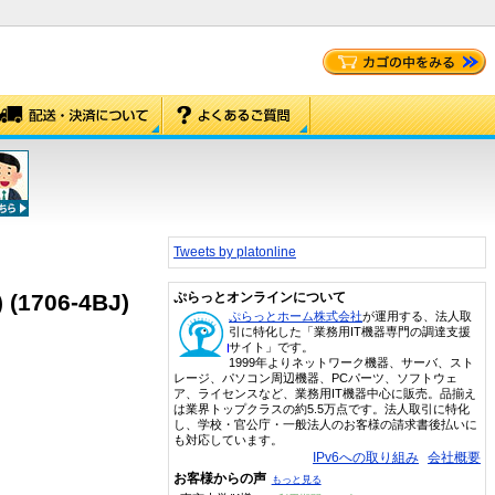
Tweets by platonline
 (1706-4BJ)
ぷらっとオンラインについて
ぷらっとホーム株式会社
が運用する、法人取
引に特化した「業務用IT機器専門の調達支援
サイト」です。
1999年よりネットワーク機器、サーバ、スト
レージ、パソコン周辺機器、PCパーツ、ソフトウェ
ア、ライセンスなど、業務用IT機器中心に販売。品揃え
は業界トップクラスの約5.5万点です。法人取引に特化
し、学校・官公庁・一般法人のお客様の請求書後払いに
も対応しています。
IPv6への取り組み
会社概要
お客様からの声
もっと見る