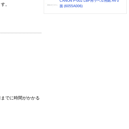
CANON P-002 LBP用ラベル用紙 A4 0
ます。
面 (6055A006)
着までに時間がかかる