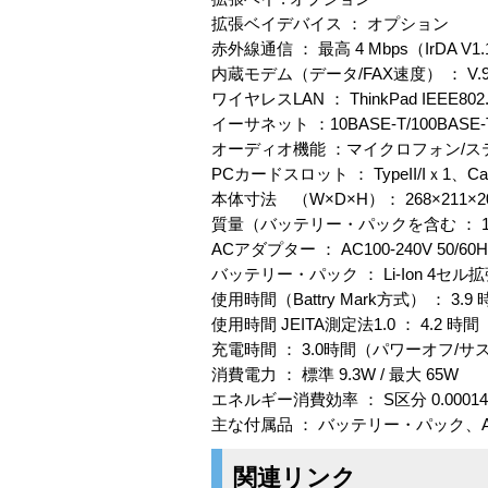
拡張ベイデバイス ： オプション
赤外線通信 ： 最高 4 Mbps（IrDA V1
内蔵モデム（データ/FAX速度） ： V.
ワイヤレスLAN ： ThinkPad IEEE802.
イーサネット ：10BASE-T/100BASE-T
オーディオ機能 ：マイクロフォン/
PCカードスロット ： TypeII/Iｘ1、Ca
本体寸法 （W×D×H）： 268×211×2
質量（バッテリー・パックを含む ： 1.
ACアダプター ： AC100-240V 50/60H
バッテリー・パック ： Li-Ion 4セ
使用時間（Battry Mark方式） ： 3.9
使用時間 JEITA測定法1.0 ： 4.2 時間
充電時間 ： 3.0時間（パワーオフ/サス
消費電力 ： 標準 9.3W / 最大 65W
エネルギー消費効率 ： S区分 0.00014
主な付属品 ： バッテリー・パック
関連リンク