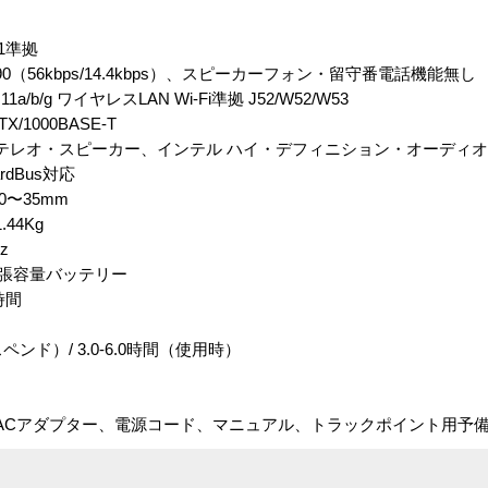
.1準拠
90（56kbps/14.4kbps）、スピーカーフォン・留守番電話機能無し
11a/b/g ワイヤレスLAN Wi-Fi準拠 J52/W52/W53
X/1000BASE-T
ステレオ・スピーカー、インテル ハイ・デフィニション・オーディ
rdBus対応
0〜35mm
44Kg
z
ル拡張容量バッテリー
 時間
ペンド）/ 3.0-6.0時間（使用時）
、ACアダプター、電源コード、マニュアル、トラックポイント用予