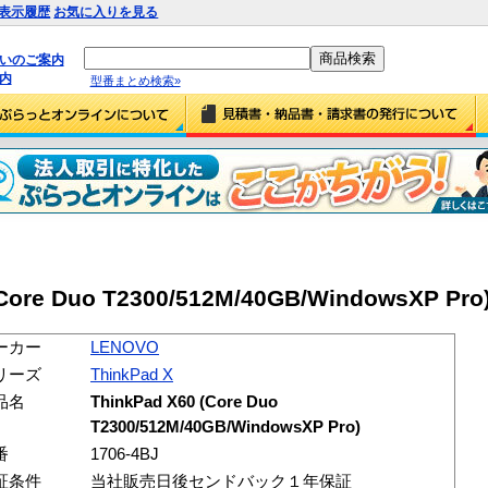
表示履歴
お気に入りを見る
払いのご案内
内
型番まとめ検索»
ore Duo T2300/512M/40GB/WindowsXP Pro)
ーカー
LENOVO
リーズ
ThinkPad X
品名
ThinkPad X60 (Core Duo
T2300/512M/40GB/WindowsXP Pro)
番
1706-4BJ
証条件
当社販売日後センドバック１年保証