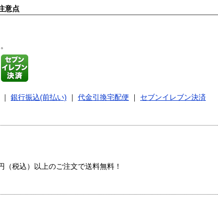
注意点
す。
｜
銀行振込(前払い)
｜
代金引換宅配便
｜
セブンイレブン決済
00円（税込）以上のご注文で送料無料！