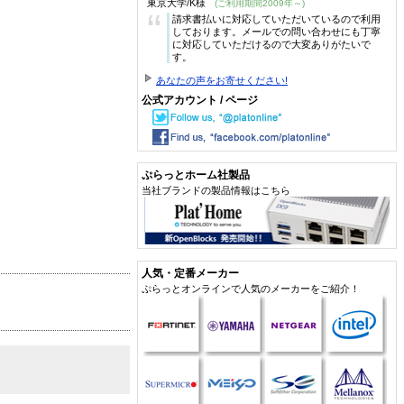
東京大学/K様
(ご利用期間2009年～)
“
請求書払いに対応していただいているので利用
しております。メールでの問い合わせにも丁寧
に対応していただけるので大変ありがたいで
す。
あなたの声をお寄せください!
公式アカウント / ページ
ぷらっとホーム社製品
当社ブランドの製品情報はこちら
人気・定番メーカー
ぷらっとオンラインで人気のメーカーをご紹介！