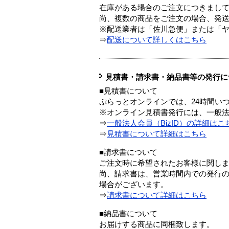
在庫がある場合のご注文につきまし
尚、複数の商品をご注文の場合、発
※配送業者は「佐川急便」または「
⇒
配送について詳しくはこちら
見積書・請求書・納品書等の発行に
■見積書について
ぷらっとオンラインでは、24時間い
※オンライン見積書発行には、一般法人
⇒
一般法人会員（BizID）の詳細はこ
⇒
見積書について詳細はこちら
■請求書について
ご注文時に希望されたお客様に関し
尚、請求書は、営業時間内での発行
場合がございます。
⇒
請求書について詳細はこちら
■納品書について
お届けする商品に同梱致します。