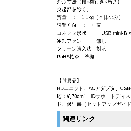
外形寸法（幅×奥行き×高さ） ： 4
突起部を除く）
質量 ： 1.1kg（本体のみ）
設置方向 ： 垂直
コネクタ形状 ： USB mini-B ×
冷却ファン ： 無し
グリーン購入法 対応
RoHS指令 準拠
【付属品】
HDユニット、ACアダプタ、USBケーブ
応：約70cm）HDサポートディ
ド、保証書（セットアップガイ
関連リンク