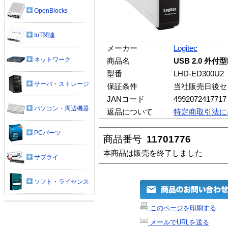
OpenBlocks
IoT関連
メーカー
Logitec
ネットワーク
商品名
USB 2.0 外
型番
LHD-ED300U2
サーバ・ストレージ
保証条件
当社販売日後セ
JANコード
4992072417717
パソコン・周辺機器
返品について
特定商取引法に
PCパーツ
商品番号
11701776
本商品は販売を終了しました
サプライ
ソフト・ライセンス
このページを印刷する
メールでURLを送る