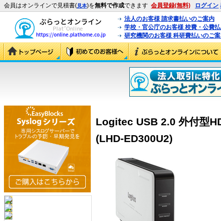
会員はオンラインで見積書(
)を
無料で作成
できます
会員登録(無料)
ログイン
見本
法人のお客様 請求書払いのご案内
学校・官公庁のお客様 校費・公費
研究機関のお客様 科研費払いのご案
Logitec USB 2.0 外
(LHD-ED300U2)