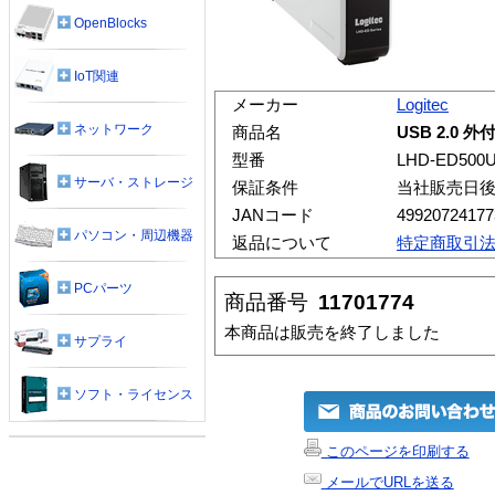
OpenBlocks
IoT関連
メーカー
Logitec
ネットワーク
商品名
USB 2.0 
型番
LHD-ED500
サーバ・ストレージ
保証条件
当社販売日
JANコード
49920724177
パソコン・周辺機器
返品について
特定商取引
PCパーツ
商品番号
11701774
本商品は販売を終了しました
サプライ
ソフト・ライセンス
このページを印刷する
メールでURLを送る