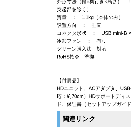
外形寸法（幅×奥行き×高さ） ： 4
突起部を除く）
質量 ： 1.1kg（本体のみ）
設置方向 ： 垂直
コネクタ形状 ： USB mini-B ×
冷却ファン ： 有り
グリーン購入法 対応
RoHS指令 準拠
【付属品】
HDユニット、ACアダプタ、USBケーブ
応：約70cm）HDサポートディ
ド、保証書（セットアップガイ
関連リンク