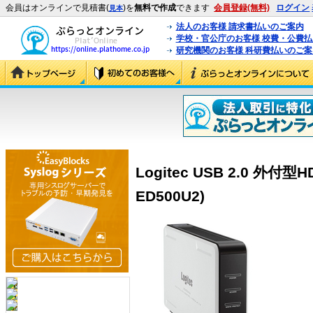
会員はオンラインで見積書(
)を
無料で作成
できます
会員登録(無料)
ログイン
見本
法人のお客様 請求書払いのご案内
学校・官公庁のお客様 校費・公費
研究機関のお客様 科研費払いのご案
Logitec USB 2.0 外付
ED500U2)