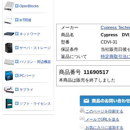
OpenBlocks
IoT関連
メーカー
Cypress Techn
ネットワーク
商品名
Cypress 
型番
CDVI-31
サーバ・ストレージ
保証条件
当社販売日後
返品について
特定商取引法
パソコン・周辺機器
商品番号
11690517
PCパーツ
本商品は販売を終了しました
サプライ
ソフト・ライセンス
このページを印刷する
メールでURLを送る
お気に入りに追加する