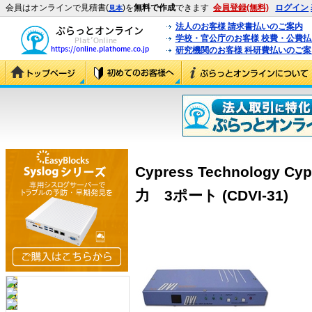
会員はオンラインで見積書(
)を
無料で作成
できます
会員登録(無料)
ログイン
見本
法人のお客様 請求書払いのご案内
学校・官公庁のお客様 校費・公費
研究機関のお客様 科研費払いのご案
Cypress Technology
力 3ポート (CDVI-31)