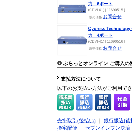
力 6ポート
(CDVI-61) [ 11690515 ]
お問合せ
販売価格
Cypress Technolo
力 4ポート
(CDVI-41) [ 11690516 ]
お問合せ
販売価格
ぷらっとオンライン ご購入の
支払方法について
以下のお支払い方法がご利用で
売掛取引(後払い)
｜
銀行振込(後
換宅配便
｜
セブンイレブン決済